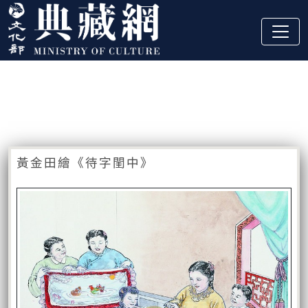
跳到主要內容
:::
藏品資訊
:::
黃金田繪《待字閨中》