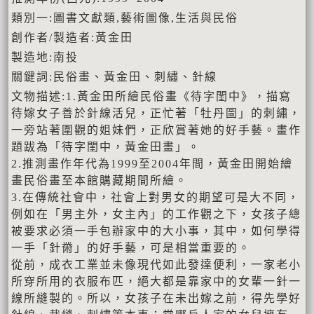
類別一:圖書文獻類,藝術圖像,生活與民俗
創作者/製造者:黃金田
製造地:南投
關鍵詞:民俗畫、黃金田、刺繡、針線
文物描述:1.黃金田所繪民俗畫《待字閨中》，描寫
待嫁女子善於針線活兒，正忙著「牡丹圖」的刺繡，
一旁站著圍觀的姐妹們，正欣賞著她的好手藝。畫作
題跋為「待字閨中，黃金田畫」。
2.推測畫作年代為1999至2004年間，黃金田開始繪
畫民俗畫至本館購藏期間所繪。
3.在傳統社會中，社會上對男女的期望可是大不同，
例如在「男主外，女主內」的工作觀之下，女孩子總
被要求必須一手包辦家中的大小事，其中，如何學得
一手「針黹」的好手藝，可是相當重要的。
從前，成衣工業並未像現代如此發達便利，一家老小
所穿所用的衣服布匹，絕大都是靠家中的女輩一針一
線所縫製的。所以，女孩子在未出嫁之前，得先學好