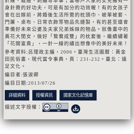
針線、裁縫、刺繡等本事；當哪戶人家的女兒擁有一
身針黹的好功夫，可是有加分的功效喔！有的女孩子
會在出嫁前，將婚後生活所需的枕頭巾、被單被套、
門簾、桌布、日常衣飾等物品先縫製，有的甚至還會
準備好未來公婆及夫家兄弟姊妹的物品。就像畫中的
黃花大閨女，做好「鴛鴦成雙」的枕套後，繼續繡著
「花開富貴」，一針一線的繡出想像中的美好未來！
參考資料:呂理政主編，2006。臺灣生活圖曆：黃金
田民俗畫‧現代當令事典，頁：231-232。臺北：遠
足文化。
編目者:張淑卿
編目日期:2013/07/26
詳細資料
授權資訊
國家文化記憶庫
描述文字授權：