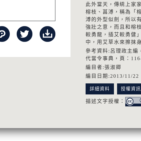
此外當天，傳統上家
榕枝、菖溥，稱為「
溥的外型似劍，所以
強壯之意，而且和榕
較勇龍，插艾較勇健
中，用艾草水來擦抹
參考資料:呂理政主編
代當令事典，頁：116
編目者:張淑卿
編目日期:2013/11/22
詳細資料
授權資
描述文字授權：