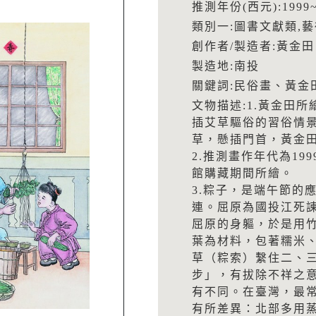
推測年份(西元):1999~
類別一:圖書文獻類,
創作者/製造者:黃金田
製造地:南投
關鍵詞:民俗畫、黃金
文物描述:1.黃金田
插艾草驅俗的習俗情
草，懸插門首，黃金
2.推測畫作年代為19
館購藏期間所繪。
3.粽子，是端午節的
連。屈原為國投江死
屈原的身軀，於是用
葉為材料，包著糯米
草（粽索）繫住二、
步」，有拔除不祥之
有不同。在臺灣，最
有所差異：北部多用