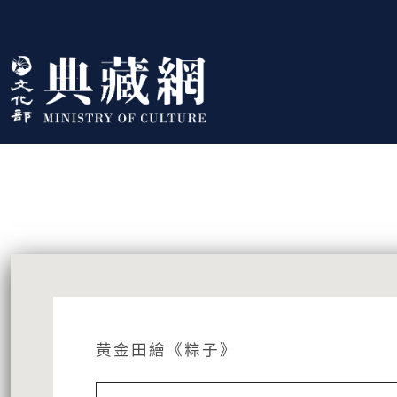
跳到主要內容
:::
藏品資訊
:::
黃金田繪《粽子》