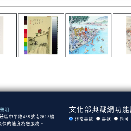
文化部典藏網功能
聲明
市新莊區中平路439號南棟13樓
非常喜歡
喜歡
尚可
最快的速度為您服務。