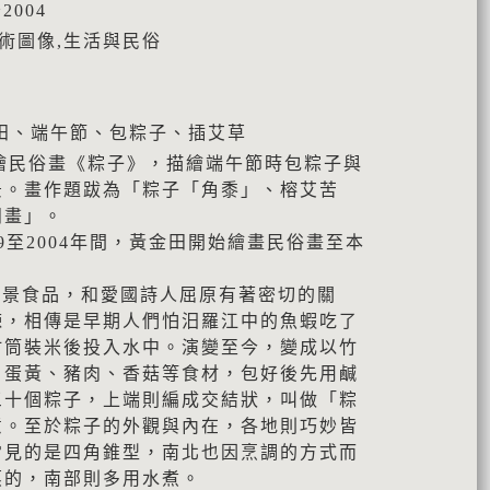
2004
藝術圖像,生活與民俗
田、端午節、包粽子、插艾草
所繪民俗畫《粽子》，描繪端午節時包粽子與
景。畫作題跋為「粽子「角黍」、榕艾苦
田畫」。
99至2004年間，黃金田開始繪畫民俗畫至本
應景食品，和愛國詩人屈原有著密切的關
諫，相傳是早期人們怕汨羅江中的魚蝦吃了
竹筒裝米後投入水中。演變至今，變成以竹
、蛋黃、豬肉、香菇等食材，包好後先用鹹
三十個粽子，上端則編成交結狀，叫做「粽
意。至於粽子的外觀與內在，各地則巧妙皆
常見的是四角錐型，南北也因烹調的方式而
蒸的，南部則多用水煮。