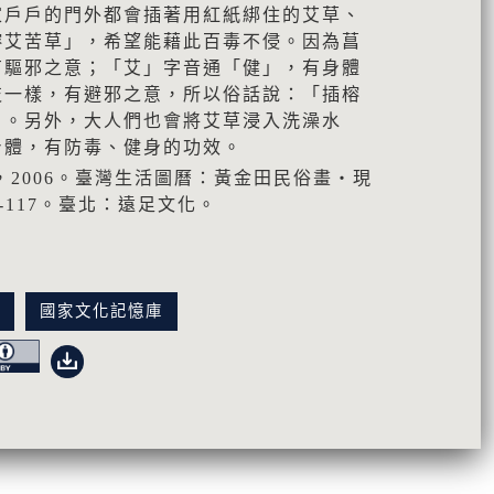
家戶戶的門外都會插著用紅紙綁住的艾草、
榕艾苦草」，希望能藉此百毒不侵。因為菖
有驅邪之意；「艾」字音通「健」，有身體
枝一樣，有避邪之意，所以俗話說：「插榕
」。另外，大人們也會將艾草浸入洗澡水
身體，有防毒、健身的功效。
，2006。臺灣生活圖曆：黃金田民俗畫‧現
-117。臺北：遠足文化。
訊
國家文化記憶庫