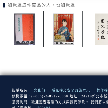
瀏覽過這件藏品的人，也瀏覽過
:::
版權所有
文化部
隱私權及安全政策宣示
著作權
總機電話：(+886)-2-8512-6000 地址：24219新北
意見詢問：歡迎透過電話的方式與我們聯繫。 我們將以
藏品總筆數
1509494