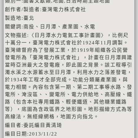
類別一:圖書文獻類,地圖,日治時期主題地圖
創作者/製造者:臺灣電力株式會社
製造地:臺北
關鍵詞:南投、日月潭、產業圖、水電
文物描述:〈日月潭水力電氣工事計畫圖〉，比例尺
十萬分一，臺灣電力株式會社於1924年11月調製。
臺灣總督府為了發展工業，於1919年組織各公民營
發電所為「臺灣電力株式會社」，計畫在日月潭興建
當時亞洲最大之發電廠，即此圖之背景。該工程導引
濁水溪之水源蓄水至日月潭，利用水力之落差發電，
於1934年工程才全部完成。功能分類屬產業圖，與
電力相關。內容包含第一期、第二期工事導水路、發
電所、淹沒區、、變電所、電力供給地、高壓線、鐵
路（包含本社專用鐵路、輕便鐵道、其他糖業鐵路
等），底圖為含政區界之地形圖。地形描繪方式為等
高線法，無經緯網格，地圖方向指北。
編目者:委託編目黃清琦
編目日期:2013/11/22