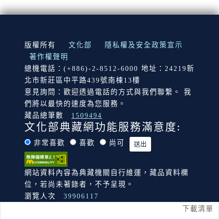
:::
版權所有
文化部
隱私權及安全政策宣示
著作權聲明
總機電話：(+886)-2-8512-6000 地址：24219新
北市新莊區中平路439號南棟13樓
意見詢問：歡迎透過電話的方式與我們聯繫。 我
們將以最快的速度為您服務。
藏品總筆數
1509494
文化部典藏網功能服務滿意度:
非常喜歡
喜歡
尚可
網站資料內容為典藏機關自行維運，藏品資料欄
位，若尚未著錄者，不予呈現。
瀏覽人次
39906117
下載清單