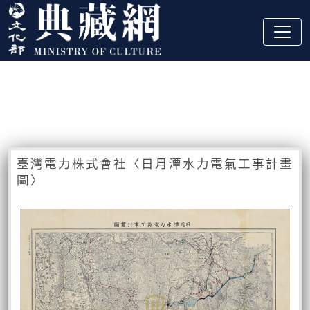
跳到主要內容
:::
藏品資訊
:::
臺灣電力株式會社〈日月潭水力電氣工事計畫
圖〉