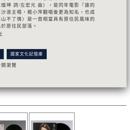
煌坤 詞/左宏元 曲），是同年電影『誰的
萬沙浪主唱，楊小萍翻唱後更為知名，也成
高山不了情〉是一首相當具有原住民風味的
唱於原住民部落。
元
訊
國家文化記憶庫
公開瀏覽