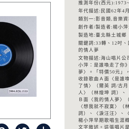
推測年份(西元):1973~
年代描述:民國62年4
類別一:影音類,音樂資
創作者/製造者:楊小
製造地:臺北縣土城鄉
關鍵詞:33轉、12
的情人夢
文物描述:海山唱片公司
小萍：是誰喚走了你》
夢〉。「特價50元」
收錄歌曲Ａ面〈是誰喚
了情〉（爾英 詞/古
人〉（林煌坤 詞）、
Ｂ面〈我的情人夢〉（
〈想我就不寂寞〉（林
詞）、〈淚汪汪〉、〈
楊小萍早期歌唱生涯概況
文字敘述。這張唱片