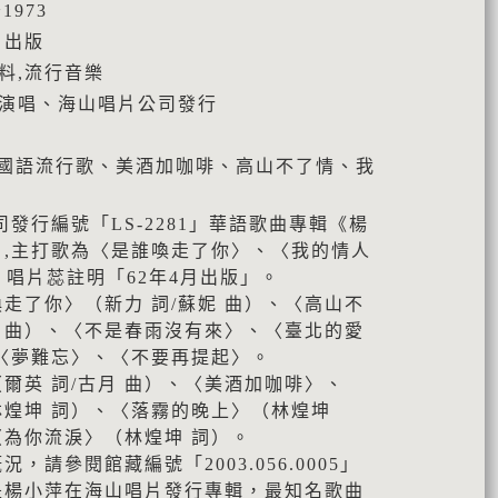
1973
月出版
料,流行音樂
萍演唱、海山唱片公司發行
吋、國語流行歌、美酒加咖啡、高山不了情、我
發行編號「LS-2281」華語歌曲專輯《楊
,主打歌為〈是誰喚走了你〉、〈我的情人
，唱片蕊註明「62年4月出版」。
走了你〉（新力 詞/蘇妮 曲）、〈高山不
月 曲）、〈不是春雨沒有來〉、〈臺北的愛
〈夢難忘〉、〈不要再提起〉。
爾英 詞/古月 曲）、〈美酒加咖啡〉、
煌坤 詞）、〈落霧的晚上〉（林煌坤
為你流淚〉（林煌坤 詞）。
，請參閱館藏編號「2003.056.0005」
是楊小萍在海山唱片發行專輯，最知名歌曲