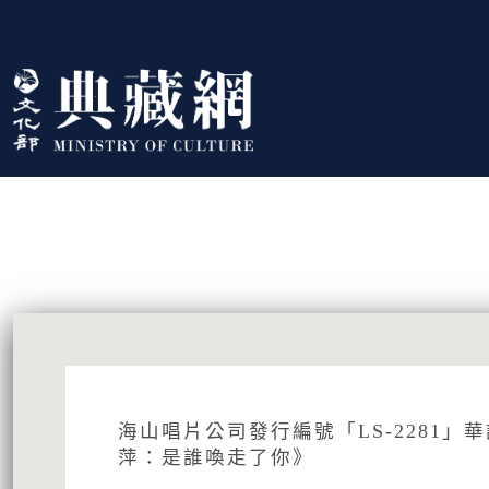
跳到主要內容
:::
藏品資訊
:::
海山唱片公司發行編號「LS-2281」
萍：是誰喚走了你》