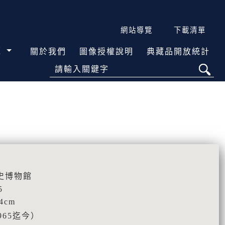
網站導覽
下載清單
覽
關於我們
圖像授權說明
典藏品開放統計
請輸入關鍵字
史博物館
5
.4cm
965迄今）