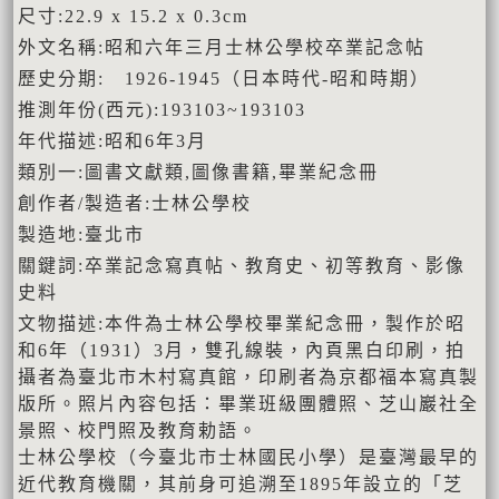
尺寸:22.9 x 15.2 x 0.3cm
外文名稱:昭和六年三月士林公學校卒業記念帖
歷史分期: 1926-1945（日本時代-昭和時期）
推測年份(西元):193103~193103
年代描述:昭和6年3月
類別一:圖書文獻類,圖像書籍,畢業紀念冊
創作者/製造者:士林公學校
製造地:臺北市
關鍵詞:卒業記念寫真帖、教育史、初等教育、影像
史料
文物描述:本件為士林公學校畢業紀念冊，製作於昭
和6年（1931）3月，雙孔線裝，內頁黑白印刷，拍
攝者為臺北市木村寫真館，印刷者為京都福本寫真製
版所。照片內容包括：畢業班級團體照、芝山巖社全
景照、校門照及教育勅語。
士林公學校（今臺北市士林國民小學）是臺灣最早的
近代教育機關，其前身可追溯至1895年設立的「芝