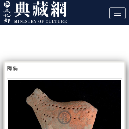
跳到主要內容
:::
藏品資訊
:::
陶偶