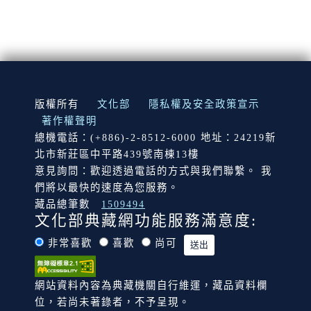
:::
版權所有
文化部
隱私權及安全政策宣示
著作權聲明
總機電話：(+886)-2-8512-6000 地址：24219新
北市新莊區中平路439號南棟13樓
意見詢問：歡迎透過電話的方式與我們聯繫。 我
們將以最快的速度為您服務。
藏品總筆數
1509494
文化部典藏網功能服務滿意度:
非常喜歡
喜歡
尚可
網站資料內容為典藏機關自行維運，藏品資料欄
位，若尚未著錄者，不予呈現。