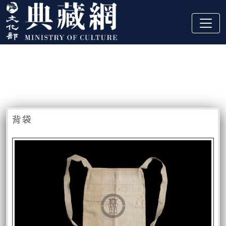
跳到主要內容
:::
藏品資訊
:::
背袋