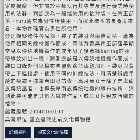
家屬捐贈，但非屬於巫師執行其專業及進行儀式時使
用的法器，判斷應為一般攜物用的後背袋。在南王部
落，rutu通常為男性所使用，而按此標本的長寬度來
看，本物件確實為男性所使用。
分別觀察物件各局部，袋子的袋身與兩條背帶，應為
使用相同的線材織作而成。兩條背帶與南王部落早期
常見以傳統地機織作的成年男子後敞褲katring的腰
帶織紋如出一轍，猜測應該是以傳統地機織作而成。
袋口口緣外側以棉布包覆收邊並車縫加固。袋身與背
帶上下連接處，使用不同的針線技法，可清楚辨識手
縫的痕跡。據筆者田野訪查，高月英女士除了是卑南
族傳統巫者，也擅長卑南族傳統地機的織布技術，猜
測此袋可能是其個人織製作品，或其女性親友所贈的
禮物。
館藏編號:20040100100
典藏單位:國立臺灣史前文化博物館
詳細資料
國家文化記憶庫