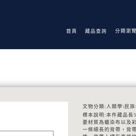
分類瀏
首頁
藏品查詢
文物分類:人類學\民族
標本說明:本件藏品長5
要材質為蠟染布以及
一條細長的背帶，背