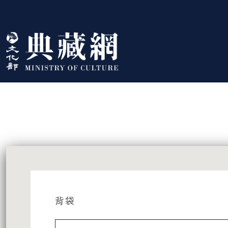
跳到主要內容
:::
藏品資訊
:::
背袋