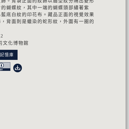
紋飾。背袋正面的紋飾以齒型紋分隔出菱形
對的蝴蝶紋，其中一端的蝴蝶頭部繡著紫
為藍底白紋的印花布。藏品正面的視覺效果
飾，背面則是蠟染的蛇形紋，外圍有一圈的
02
前文化博物館
化記憶庫