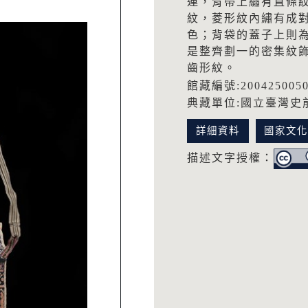
連，背帶上繡有直條
紋，菱形紋內繡有成
色；背袋的蓋子上則
是整齊劃一的密集紋
齒形紋。
館藏編號:200425005
典藏單位:國立臺灣史
詳細資料
國家文
描述文字授權：