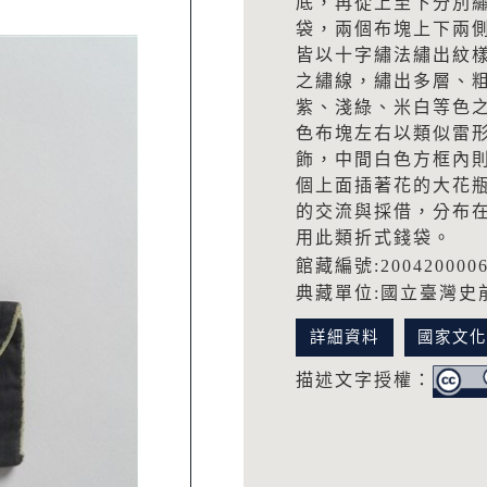
底，再從上至下分別
袋，兩個布塊上下兩
皆以十字繡法繡出紋
之繡線，繡出多層、
紫、淺綠、米白等色之
色布塊左右以類似雷形
飾，中間白色方框內
個上面插著花的大花
的交流與採借，分布
用此類折式錢袋。
館藏編號:200420000
典藏單位:國立臺灣史
詳細資料
國家文
描述文字授權：