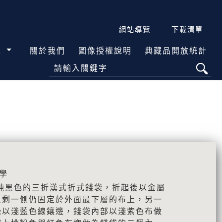
網站導覽
下載清單
覽
關於我們
圖像授權說明
典藏品開放統計
請輸入關鍵字
學
純黑色的三折漢式折式錢袋，折起後以金屬
只剩一側仍固定於外面最下層的布上，另一
緣以淺藍色線鑲邊，錢袋內部以淺紫色布做