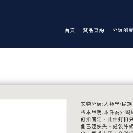
分類瀏
首頁
藏品查詢
文物分類:人類學\民族
標本說明:本件為外觀
釘扣固定，此件釘扣
側已經佚失。錢袋外