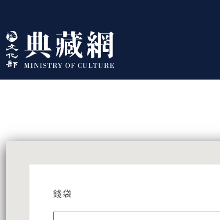
跳到主要內容
:::
藏品資訊
:::
錢袋