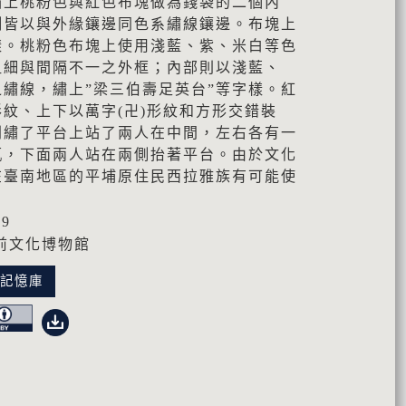
繡上桃粉色與紅色布塊做為錢袋的二個內
側皆以與外緣鑲邊同色系繡線鑲邊。布塊上
樣。桃粉色布塊上使用淺藍、紫、米白等色
粗細與間隔不一之外框；內部則以淺藍、
繡線，繡上”梁三伯壽足英台”等字樣。紅
紋、上下以萬字(卍)形紋和方形交錯裝
則繡了平台上站了兩人在中間，左右各有一
瓶，下面兩人站在兩側抬著平台。由於文化
在臺南地區的平埔原住民西拉雅族有可能使
69
前文化博物館
化記憶庫