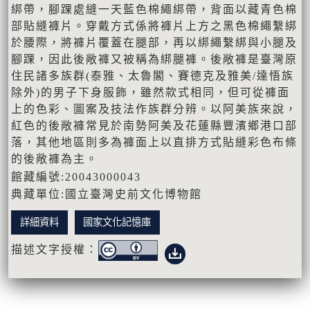
綁帶，腳踝處縫一天藍色棉繩綁帶，背面以藏青色棉
部貼縫褲片。穿戴方式係將褲片上方之黑色棉繩繫綁
於腰際，將褲片覆蓋在腿部，再以綁繩繫綁與小腿及
腳踝，因此後敞褲又被稱為綁腿褲。後敞褲是臺灣原
住民諸多族群(泰雅、太魯閣、賽德克及雅美/達悟族
除外)的男子下身服飾，雖然款式相同，但可從褲面
上的色彩、圖案及技法作族群分辨。以阿美族來說，
紅色的後敞褲常見於南勢阿美及花蓮縣豐濱鄉港口部
落，其他地區則多為褲面上以直排方式貼縫彩色布條
的後敞褲為主。
館藏編號:20043000043
典藏單位:國立臺灣史前文化博物館
詳細資料
國家文化記憶庫
描述文字授權：