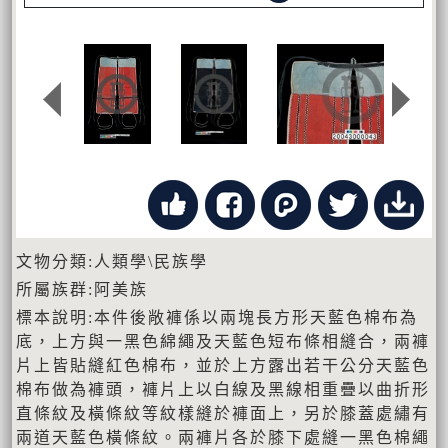
文物分類:人類學\民族學
所屬族群:阿美族
標本說明:本件後敞褲係以兩塊長方形天藍色棉布為
底，上方與一黑色綿繩及天藍色短布條相縫合，兩褲
片上皆貼縫紅色棉布，並於上方露出若干公分天藍色
棉布做為褲頭，褲片上以白線及黑線相重疊以曲折形
直條紋及橫條紋等紋樣縫於褲面上，另於膝蓋處繡有
兩道天藍色橫條紋。兩褲片各於膝下處縫一黑色棉繩