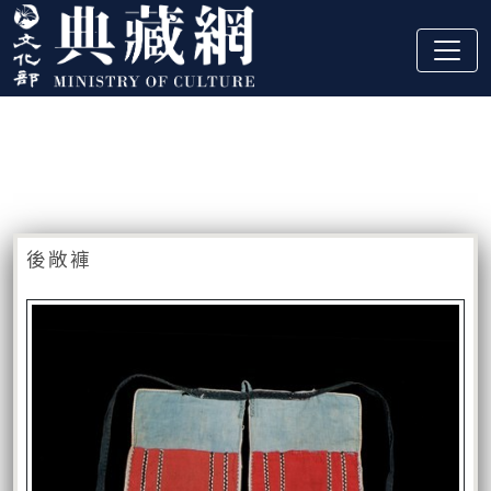
跳到主要內容
:::
藏品資訊
:::
後敞褲