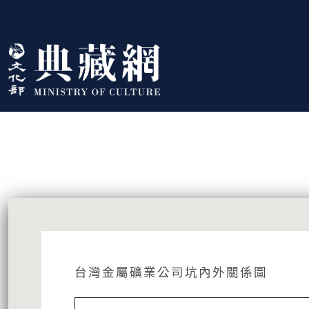
跳到主要內容
:::
藏品資訊
:::
台灣金屬礦業公司坑內外關係圖