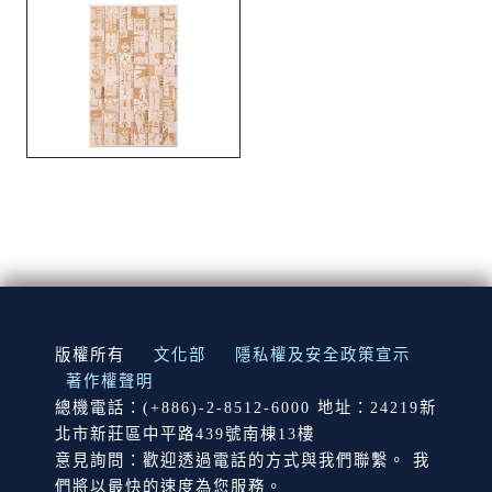
:::
版權所有
文化部
隱私權及安全政策宣示
著作權聲明
總機電話：(+886)-2-8512-6000 地址：24219新
北市新莊區中平路439號南棟13樓
意見詢問：歡迎透過電話的方式與我們聯繫。 我
們將以最快的速度為您服務。