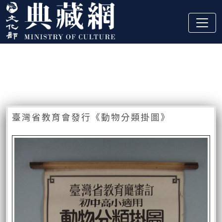
跳到主要內容
:::
藏品資訊
:::
臺灣省教育會發行《動物分類掛圖》