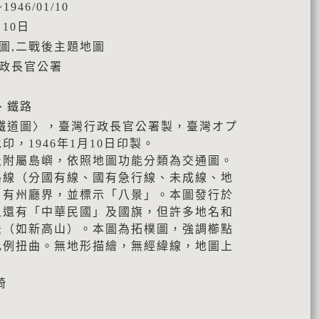
1946/01/10
10日
地圖,二戰後主題地圖
行政長官公署
、鐵路
鐵道圖〉，臺灣行政長官公署製，臺灣オプ
，1946年1月10日印製。
及附屬島嶼，依照地圖功能分類為交通圖。
路線（分國有線、國有急行線、未成線、地
，有州廳界，並標示「八景」。本圖發行於
上還有「中華民國」及國旗，但許多地名和
法（如新高山）。本圖為拓樸圖，強調櫛點
比例扭曲。無地形描繪，無經緯線，地圖上
琦