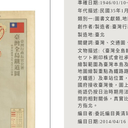
準確日期:1946/01/10~
年代描述:民國35年1月
類別一:圖書文獻類,
創作者/製造者:臺灣
製造地:臺北
關鍵詞:臺灣、交通圖
文物描述:〈臺灣全島
セツト刷印株式會社承印
繪製範圍為臺灣本島
地圖繪製重點為鐵路
方鐵道）及車站位置
國府接收臺灣後，圖
術語仍按日治時期用
間的相對關係，真實
方指北。
編目者:委託編目黃清
編目日期:2014/04/16