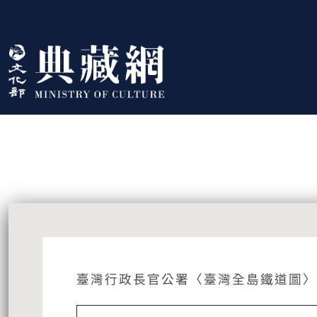
跳到主要內容
:::
藏品資訊
:::
臺灣行政長官公署〈臺灣全島鐵道圖〉