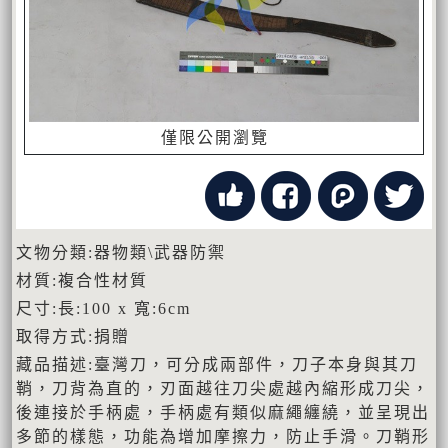
僅限公開瀏覽
文物分類:器物類\武器防禦
材質:複合性材質
尺寸:長:100 x 寬:6cm
取得方式:捐贈
藏品描述:臺灣刀，可分成兩部件，刀子本身與其刀
鞘，刀背為直的，刃面越往刀尖處越內縮形成刀尖，
後連接於手柄處，手柄處有類似麻繩纏繞，並呈現出
多節的樣態，功能為增加摩擦力，防止手滑。刀鞘形