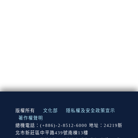
:::
版權所有
文化部
隱私權及安全政策宣示
著作權聲明
總機電話：(+886)-2-8512-6000 地址：24219新
北市新莊區中平路439號南棟13樓