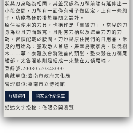
狀與刀身略為相同，其差異處為刀鞘前端有延伸出一
小段空間，刀鞘有一面僅有帶子做固定，上有一條繩
子，功能為便於掛於腰間之設計。
原住民使用的刀具，也稱作是「臺彎刀」，常見的刀
身為短且刀面較寬，且附有刀柄以及遮蓋刀刃的刀
鞘，習慣配戴於腰間。刀也是原住民們的日用品，常
見的用途為：獵取敵人首級、屠宰鳥獸家禽、砍伐樹
木……等。泰雅族會將獵首的頭髮，整束繫在刀鞘尾
鰭部，太魯閣族則是綑成一束繫在刀鞘尾端。
登錄號:20080520348000
典藏單位:臺南市政府文化局
管理單位:臺南市立博物館
詳細資料
國家文化記憶庫
描述文字授權：僅限公開瀏覽