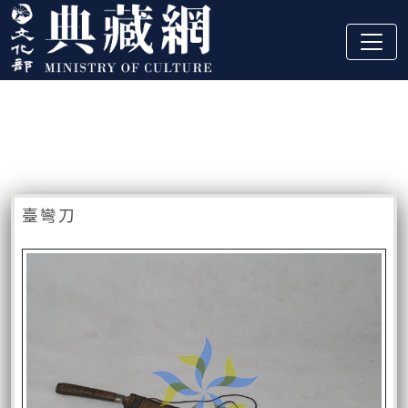
跳到主要內容
:::
藏品資訊
:::
臺彎刀