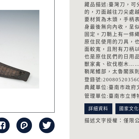
藏品描述:臺灣刀，可
的，刃面越往刀尖處
要材質為木頭，手柄
身最後無向內收，呈
固定。刀鞘上有一條
原住民使用的刀具，
面較寬，且附有刀柄
也是原住民們的日用
獸家禽、砍伐樹木…
鞘尾鰭部，太魯閣族
登錄號:20080520356
典藏單位:臺南市政府
管理單位:臺南市立博
詳細資料
國家文
描述文字授權：僅限