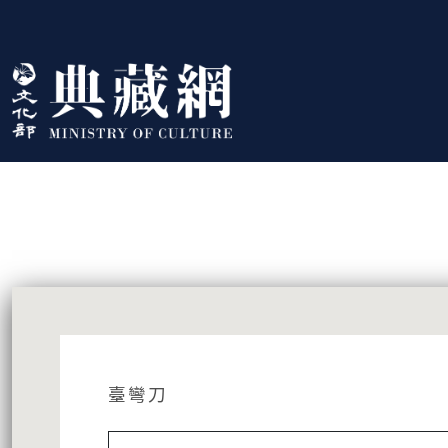
跳到主要內容
:::
藏品資訊
:::
臺彎刀