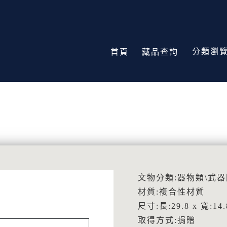
分類瀏
首頁
藏品查詢
文物分類:器物類\武
材質:複合性材質
尺寸:長:29.8 x 寬:14.
取得方式:捐贈