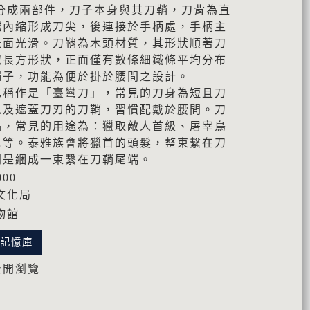
分成兩部件，刀子本身與其刀鞘，刀背為直
越內縮形成刀尖，後連接於手柄處，手柄主
表面光滑。刀鞘為木頭材質，其形狀順著刀
似長方形狀，正面僅有數條細鐵條平均分布
繩子，功能為便於掛於腰間之設計。
也稱作是「臺彎刀」，常見的刀身為短且刀
以及遮蓋刀刃的刀鞘，習慣配戴於腰間。刀
品，常見的用途為：獵取敵人首級、屠宰鳥
…等。泰雅族會將獵首的頭髮，整束繫在刀
則是綑成一束繫在刀鞘尾端。
000
文化局
物館
化記憶庫
公開瀏覽