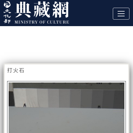
跳到主要內容
:::
藏品資訊
:::
打火石