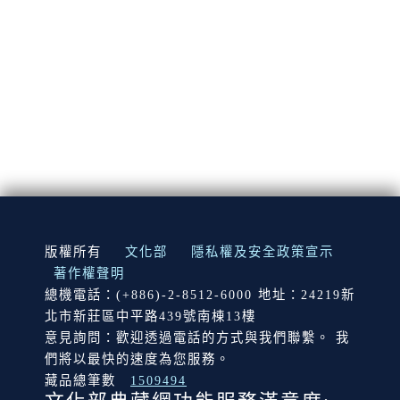
:::
版權所有
文化部
隱私權及安全政策宣示
著作權聲明
總機電話：(+886)-2-8512-6000 地址：24219新
北市新莊區中平路439號南棟13樓
意見詢問：歡迎透過電話的方式與我們聯繫。 我
們將以最快的速度為您服務。
藏品總筆數
1509494