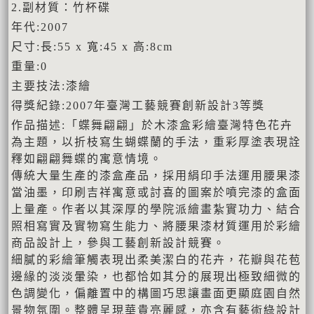
2.副材質：竹杯碟
年代:2007
尺寸:長:55 x 寬:45 x 高:8cm
重量:0
主要技法:漆繪
得獎紀錄:2007年臺灣工藝競賽創新設計3等獎
作品描述:「蝶舞翩翩」於木漆盒彩繪臺灣特色花卉
為主題，以折枝寫生蝴蝶蘭的手法，重彩厚塗表現詮
釋如翩翩舞蝶的寓意情境。
傳統大量生產的漆盒產品，採用絹印手法運用腰果漆
當油墨，印刷吉祥寓意或討喜的圖案於噴完漆的盒面
上量產。作者以其深厚的學院派繪畫紮實功力、結合
照相寫實及實物寫生能力、將腰果漆材質運用於彩繪
商品設計上，參與工藝創新設計競賽。
細膩的彩繪筆觸表現出柔美潔白的花卉，花瓣與花苞
邊緣的淡淡暈染，也都恰如其分的展現出極致細微的
色調變化，偏離置中的構圖巧思讓畫面更顯庭園自然
景物氛圍。整體呈現華貴亮麗感，亦含有藝術綠設計