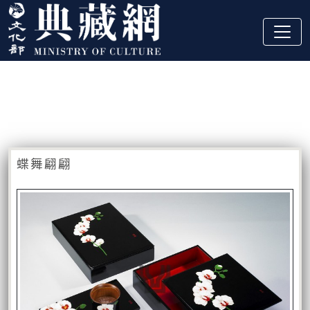
跳到主要內容
:::
藏品資訊
:::
蝶舞翩翩