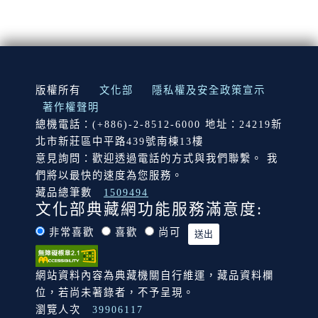
:::
版權所有
文化部
隱私權及安全政策宣示
著作權聲明
總機電話：(+886)-2-8512-6000 地址：24219新
北市新莊區中平路439號南棟13樓
意見詢問：歡迎透過電話的方式與我們聯繫。 我
們將以最快的速度為您服務。
藏品總筆數
1509494
文化部典藏網功能服務滿意度:
非常喜歡
喜歡
尚可
網站資料內容為典藏機關自行維運，藏品資料欄
位，若尚未著錄者，不予呈現。
瀏覽人次
39906117