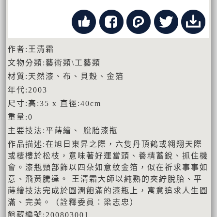
作者:王清霜
文物分類:藝術類\工藝類
材質:天然漆、布、貝殼、金箔
年代:2003
尺寸:高:35 x 直徑:40cm
重量:0
主要技法:平蒔繪、 脫胎漆瓶
作品描述:在旭日東昇之際，六隻丹頂鶴或翱翔天際
或棲樓於松枝，意味著好運當頭、養精蓄銳、抓住機
會。漆瓶頸部飾以四朵如意紋金箔，似在祈求事事如
意、飛黃騰達。 王清霜大師以純熟的夾紵脫胎、平
蒔繪技法完成於圓潤飽滿的漆瓶上，寓意追求人生圓
滿、完美。（詮釋委員：梁志忠）
館藏編號:200803001