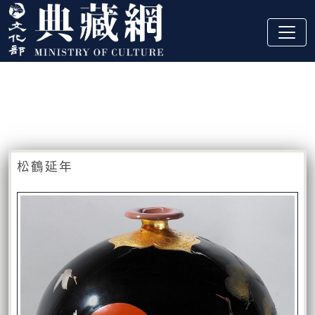
跳到主要內容
:::
藏品資訊
:::
松鶴延年