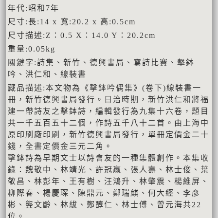
年代:昭和7年
尺寸:長:14 x 寬:20.2 x 高:0.5cm
尺寸描述:Z：0.5 X：14.0 Y：20.2cm
重量:0.05kg
關鍵字:詩集、新竹、德興書局、寫詩比賽、擊鉢
吟、洪仁和、線裝書
藏品描述:本文物為《擊鉢吟偶集》(卷下)線裝書一
冊，新竹德興書局發行。日治時期，新竹洪仁和將福
建一帶詩友之擊鉢詩，編輯發行為九集十六卷，題目
共一千五百五十二個，作詩五千八十二首。由上海中
原印刷廠印刷，新竹德興書局發行，單冊定價金二十
錢，全書定價金三元二角。
擊鉢詩為早期文士以詩會友的一種集體創作。本集收
錄：魏敬中、林靖光、許冠贏、張人壽、林士俊、葉
敬昌、林彭年、王有樹、汪鴻升、林肇震、楊維屏、
柳際春、楊慶琛、陳鼎元、鄭瑞麒、何大經、李彥
彬、龔文齡、林紱、鄭醇仁、林士傅、曾元海共22
位。