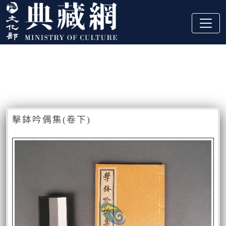
跳到主要內容
:::
藏品資訊
:::
擊鉢吟偶集(卷下)