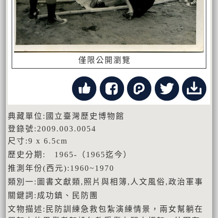
僅限公開瀏覽
典藏單位:國立臺灣歷史博物館
登錄號:2009.003.0054
尺寸:9 x 6.5cm
歷史分期: 1965-（1965迄今）
推測年份(西元):1960~1970
類別一:圖書文獻類,照片與相簿,人文風俗,政治軍事
關鍵詞:成功鎮、民防團
文物描述:民防訓練急救包紮演練情景，兩女幫躺在