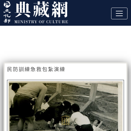
跳到主要內容
:::
藏品資訊
:::
民防訓練急救包紮演練