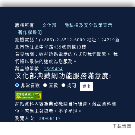
:::
版權所有
文化部
隱私權及安全政策宣示
著作權聲明
總機電話：(+886)-2-8512-6000 地址：24219新
北市新莊區中平路439號南棟13樓
意見詢問：歡迎透過電話的方式與我們聯繫。 我
們將以最快的速度為您服務。
藏品總筆數
1509494
文化部典藏網功能服務滿意度:
非常喜歡
喜歡
尚可
網站資料內容為典藏機關自行維運，藏品資料欄
位，若尚未著錄者，不予呈現。
瀏覽人次
39906117
下載清單