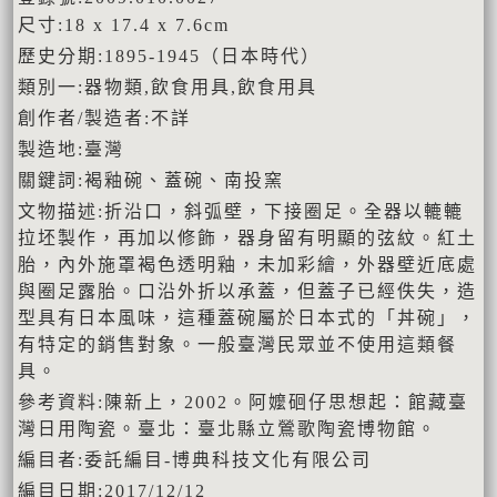
尺寸:18 x 17.4 x 7.6cm
歷史分期:1895-1945（日本時代）
類別一:器物類,飲食用具,飲食用具
創作者/製造者:不詳
製造地:臺灣
關鍵詞:褐釉碗、蓋碗、南投窯
文物描述:折沿口，斜弧壁，下接圈足。全器以轆轆
拉坯製作，再加以修飾，器身留有明顯的弦紋。紅土
胎，內外施罩褐色透明釉，未加彩繪，外器壁近底處
與圈足露胎。口沿外折以承蓋，但蓋子已經佚失，造
型具有日本風味，這種蓋碗屬於日本式的「丼碗」，
有特定的銷售對象。一般臺灣民眾並不使用這類餐
具。
參考資料:陳新上，2002。阿嬤硘仔思想起：館藏臺
灣日用陶瓷。臺北：臺北縣立鶯歌陶瓷博物館。
編目者:委託編目-博典科技文化有限公司
編目日期:2017/12/12