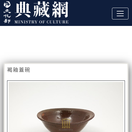
跳到主要內容
:::
藏品資訊
:::
褐釉蓋碗