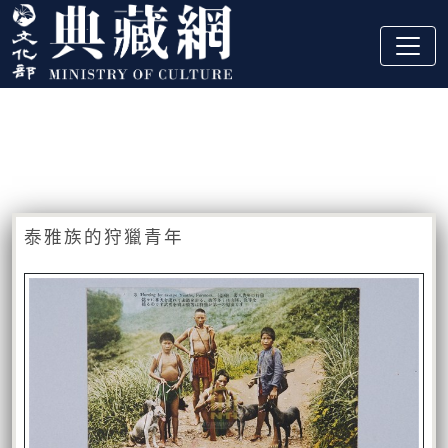
跳到主要內容
:::
藏品資訊
:::
泰雅族的狩獵青年