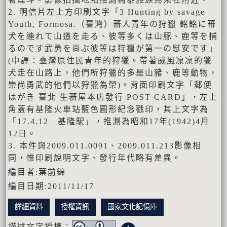
2. 明信片左上方印刷文字「3 Hunting by savage
Youth, Formosa.（臺灣）蕃人青年の狩獵 銘銘に蕃
犬を連れて山道を走る、彼等多くは山豚、鹿等を捕
るのです武勇を尚ぶ彼等は狩獵が第一の慰安です」
(中譯：臺灣原住民青年的狩獵。帶著威風凜凜的獵
犬走在山路上，他們所狩獵的多是山豬、鹿等動物，
崇尚勇武的他們以狩獵為榮)。背面印刷文字「郵便
はがき 臺北 生蕃屋本店發行 POST CARD」，左上
角蓋有基隆火車站藍色圓形紀念戳印，其上文字為
「17.4.12 基隆駅」，推測為昭和17年(1942)4月
12日。
3. 本件與2009.011.0091、2009.011.213影像相
同，惟印刷說明文字、發行年代略有差異。
編目者:葉前錦
編目日期:2011/11/17
詳細資料
授權資訊
國家文化記憶庫
描述文字授權：