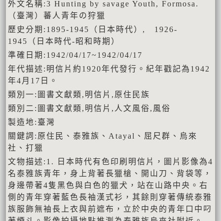
外文名稱:3 Hunting by savage Youth, Formosa.
（臺灣）蕃人青年の狩獵
歷史分期:1895-1945（日本時代）, 1926-
1945（日本時代-昭和時期）
準確日期:1942/04/17~1942/04/17
年代描述:明信片約1920年代發行。紀年戳記為1942
年4月17日。
類別一:圖書文獻類,明信片,原住民族
類別二:圖書文獻類,明信片,人文風俗,風俗
製造地:臺灣
關鍵詞:原住民、泰雅族、Atayal、屈尺群、烏來
社、打獵
文物描述:1. 日本時代有色印刷明信片，圖片影像為4
名泰雅族青年，身上背著長獵槍、開山刀、背袋等，
身邊帶著4隻黑色與白色的獵犬，站在山路中央。右
側的青年穿著藍色長袖漢式衫，其餘則穿著傳統泰雅
族服飾無袖長上衣與前遮布，立於中央的青年口中叼
著煙斗。影像拍攝地點推測為泰雅族烏來社附近。