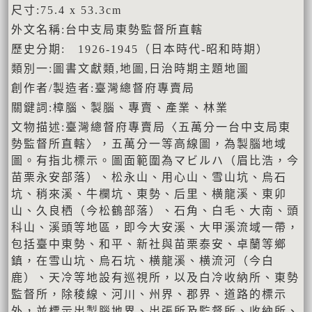
尺寸:75.4 x 53.3cm
外文名稱:台中支局東勢監督所直轄
歷史分期: 1926-1945（日本時代-昭和時期）
類別一:圖書文獻類,地圖,日治時期主題地圖
創作者/製造者:臺灣總督府專賣局
關鍵詞:樟腦、製腦、專賣、產業、林業
文物描述:臺灣總督府專賣局〈五萬分一台中支局東
勢監督所直轄〉，五萬分一等高線圖，為製腦地域
圖。有指北標示。圖面範圍為マビルハ（眉比浩，今
苗栗永安部落）、松永山、用心山、雪山坑、烏石
坑、稍來溪、牛欄坑、東勢、后里、横龍溪、東卯
山、久良栖（今松鶴部落）、石角、白毛、大南、頭
科山、溪頭等地區，即今大安溪、大甲溪流域一帶，
包括臺中東勢、和平、新社與苗栗泰安、卓蘭等鄉
鎮，在雪山坑、烏石坑、横龍溪、横流河（今白
鹿）、天冷等地設有巡視所，以及白冷收納所、東勢
監督所，除稜線、河川、州界、郡界、道路的標示
外，並標示出製腦地界、出張所及監督所、收納所、