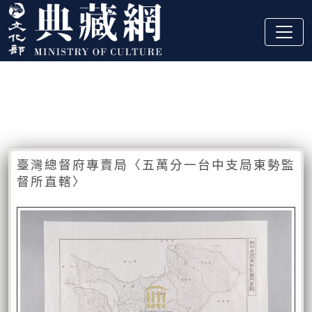
跳到主要內容
:::
藏品資訊
:::
臺灣總督府專賣局〈五萬分一台中支局東勢監
督所直轄〉