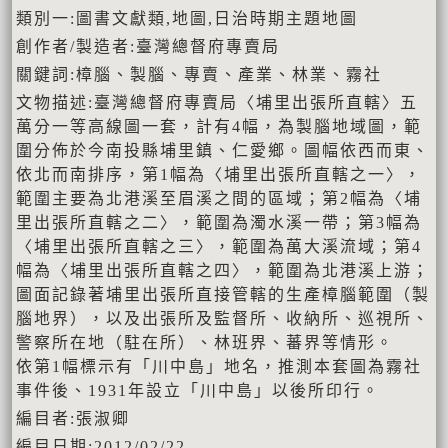
類別一:圖書文獻類,地圖,日治時期主題地圖
創作者/製造者:臺灣總督府專賣局
關鍵詞:樟腦、製腦、專賣、產業、林業、霧社
文物描述:臺灣總督府專賣局〈埔里出張所直轄〉五
萬分一等高線圖一套，計有4幅，為製腦地域圖，範
圍分佈於今南投縣埔里鎮、仁愛鄉。圖幅依西而東、
依北而南排序，第1幅為〈埔里出張所直轄之一〉，
範圍主要為北港溪至眉溪之間的區域；第2幅為〈埔
里出張所直轄之二〉，範圍為濁水溪一帶；第3幅為
〈埔里出張所直轄之三〉，範圍為萬大溪流域；第4
幅為〈埔里出張所直轄之四〉，範圍為北港溪上游；
圖面記錄著埔里出張所直接管轄的生產樟腦範圍（製
腦地界），以及出張所及監督所、收納所、巡視所、
警察所在地（駐在所）、林班界、蕃界等情形。
依第1幅標示有「川中島」地名，推測本套圖為霧社
事件後、1931年設立「川中島」以後所印行。
編目者:張淑卿
編目日期:2012/02/22