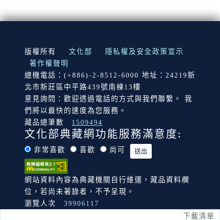
:::
版權所有
文化部
隱私權及安全政策宣示
著作權聲明
總機電話：(+886)-2-8512-6000 地址：24219新
北市新莊區中平路439號南棟13樓
意見詢問：歡迎透過電話的方式與我們聯繫。 我
們將以最快的速度為您服務。
藏品總筆數
1509494
文化部典藏網功能服務滿意度:
非常喜歡
喜歡
尚可
網站資料內容為典藏機關自行維運，藏品資料欄
位，若尚未著錄者，不予呈現。
瀏覽人次
39906117
下載清單