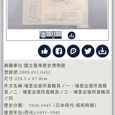
典藏單位:國立臺灣歷史博物館
登錄號:2009.011.0452
尺寸:229.5 x 67.8cm
外文名稱:埔里出張所直轄其ノ一、埔里出張所直轄
其ノ二、埔里出張所直轄其ノ三、埔里出張所直轄其
ノ四
歷史分期: 1926-1945（日本時代-昭和時期）
推測年份(西元):1931~1945