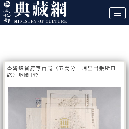
跳到主要內容
:::
藏品資訊
:::
臺灣總督府專賣局〈五萬分一埔里出張所直
轄〉地圖1套