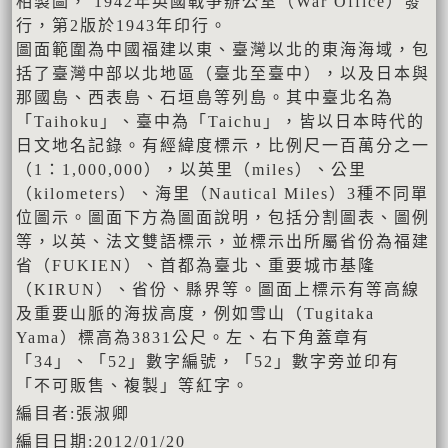
相製圖， 1942年英國戰爭辦公室（War Office）發
行，第2版於1943年印行。
圖面範圍為中國福建以東、臺灣以北的東海海域，包
括了臺灣中部以北地區（臺北至臺中），以及日本與
那國島、西表島、石垣島等列島。其中臺北名為
「Taihoku」、臺中為「Taichu」，皆以日本時代的
日文地名記錄。有經緯度標示，比例尺一百萬分之一
（1：1,000,000），以英里（miles）、公里
（kilometers）、海里（Nautical Miles）3種不同單
位圖示。圖面下方為圖面說明，包括分割圖表、圖例
等，以英、法文雙語標示，並標示出所屬省份為福建
省（FUKIEN）、首都為臺北、重要城市基隆
（KIRUN）、省份、縣界等。圖面上標示有等高線
及重要山脈的海拔高度，例如雪山（Tugitaka
Yama）標高為3831公尺。左、右下角蓋章有
「34」、「52」數字編號，「52」數字旁並印有
「不可販售、複製」等紅字。
編目者:張淑卿
編目日期:2012/01/20