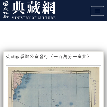
跳到主要內容
:::
藏品資訊
:::
英國戰爭辦公室發行〈一百萬分一臺北〉