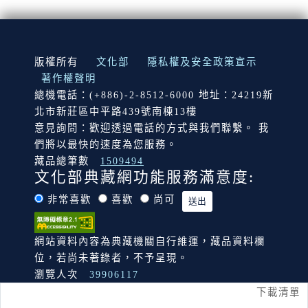
:::
版權所有
文化部
隱私權及安全政策宣示
著作權聲明
總機電話：(+886)-2-8512-6000 地址：24219新
北市新莊區中平路439號南棟13樓
意見詢問：歡迎透過電話的方式與我們聯繫。 我
們將以最快的速度為您服務。
藏品總筆數
1509494
文化部典藏網功能服務滿意度:
非常喜歡
喜歡
尚可
網站資料內容為典藏機關自行維運，藏品資料欄
位，若尚未著錄者，不予呈現。
瀏覽人次
39906117
下載清單