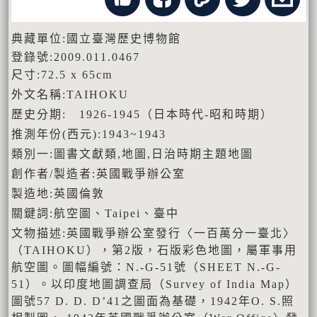
典藏單位:國立臺灣歷史博物館
登錄號:2009.011.0467
尺寸:72.5 x 65cm
外文名稱:TAIHOKU
歷史分期: 1926-1945（日本時代-昭和時期）
推測年份(西元):1943~1943
類別一:圖書文獻類,地圖,日治時期主題地圖
創作者/製造者:英國戰爭辦公室
製造地:英國倫敦
關鍵詞:航空圖、Taipei、臺中
文物描述:英國戰爭辦公室發行〈一百萬分一臺北〉
（TAIHOKU），第2版，石版彩色地圖，屬軍事用
航空圖。圖幅編號：N.-G-51號（SHEET N.-G-
51）。以印度地圖調查局（Survey of India Map）
圖號57 D. D. D’41之圖面為基礎，1942年O. S.照