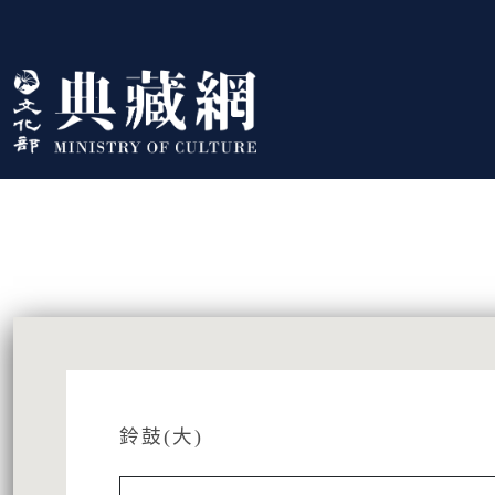
跳到主要內容
:::
藏品資訊
:::
鈴鼓(大)