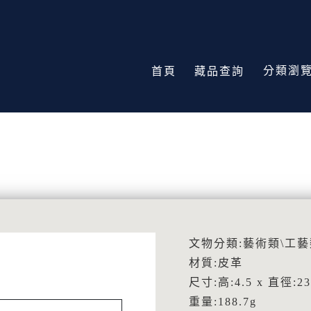
分類瀏
首頁
藏品查詢
文物分類:藝術類\工藝
材質:皮革
尺寸:高:4.5 x 直徑:23
重量:188.7g