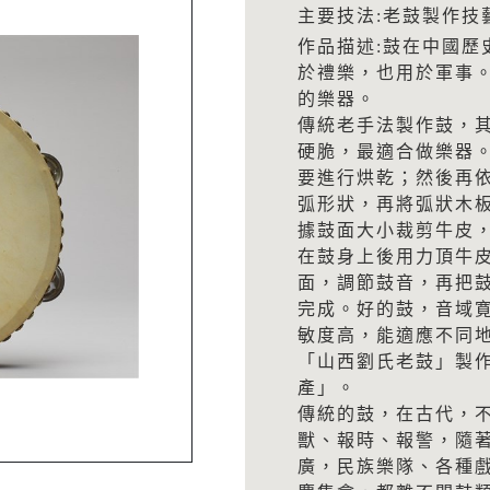
主要技法:老鼓製作技
作品描述:鼓在中國歷
於禮樂，也用於軍事
的樂器。
傳統老手法製作鼓，
硬脆，最適合做樂器
要進行烘乾；然後再
弧形狀，再將弧狀木
據鼓面大小裁剪牛皮
在鼓身上後用力頂牛
面，調節鼓音，再把
完成。好的鼓，音域
敏度高，能適應不同地
「山西劉氏老鼓」製
產」。
傳統的鼓，在古代，
獸、報時、報警，隨
廣，民族樂隊、各種