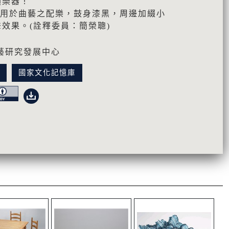
類樂器！
是用於曲藝之配樂，鼓身漆黑，周邊加綴小
效果。(詮釋委員：簡榮聰)
藝研究發展中心
訊
國家文化記憶庫