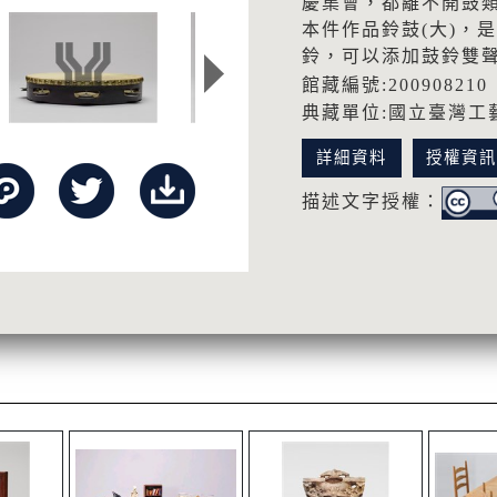
慶集會，都離不開鼓
本件作品鈴鼓(大)，
鈴，可以添加鼓鈴雙聲
館藏編號:200908210
典藏單位:國立臺灣工
詳細資料
授權資
描述文字授權：