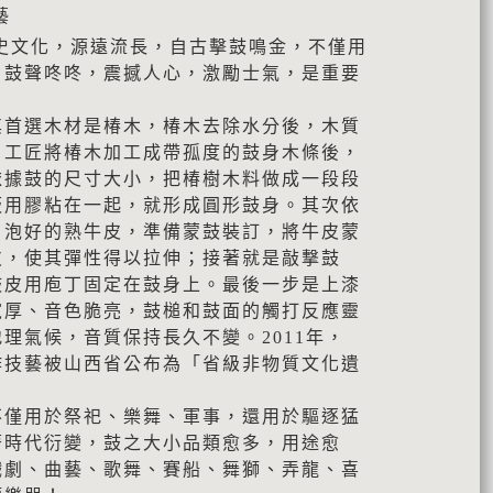
藝
史文化，源遠流長，自古擊鼓鳴金，不僅用
。鼓聲咚咚，震撼人心，激勵士氣，是重要
其首選木材是椿木，椿木去除水分後，木質
。工匠將椿木加工成帶孤度的鼓身木條後，
依據鼓的尺寸大小，把椿樹木料做成一段段
板用膠粘在一起，就形成圓形鼓身。其次依
，泡好的熟牛皮，準備蒙鼓裝訂，將牛皮蒙
皮，使其彈性得以拉伸；接著就是敲撃鼓
鼓皮用庖丁固定在鼓身上。最後一步是上漆
寛厚、音色脆亮，鼓槌和鼓面的觸打反應靈
理氣候，音質保持長久不變。2011年，
作技藝被山西省公布為「省級非物質文化遺
不僅用於祭祀、樂舞、軍事，還用於驅逐猛
著時代衍變，鼓之大小品類愈多，用途愈
戲劇、曲藝、歌舞、賽船、舞獅、弄龍、喜