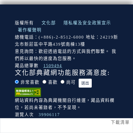
:::
版權所有
文化部
隱私權及安全政策宣示
著作權聲明
總機電話：(+886)-2-8512-6000 地址：24219新
北市新莊區中平路439號南棟13樓
意見詢問：歡迎透過電話的方式與我們聯繫。 我
們將以最快的速度為您服務。
藏品總筆數
1509494
文化部典藏網功能服務滿意度:
非常喜歡
喜歡
尚可
網站資料內容為典藏機關自行維運，藏品資料欄
位，若尚未著錄者，不予呈現。
瀏覽人次
39906117
下載清單