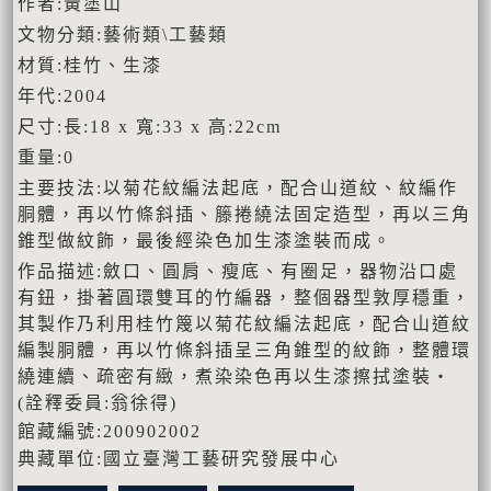
作者:黃塗山
文物分類:藝術類\工藝類
材質:桂竹、生漆
年代:2004
尺寸:長:18 x 寬:33 x 高:22cm
重量:0
主要技法:以菊花紋編法起底，配合山道紋、紋編作
胴體，再以竹條斜插、籐捲繞法固定造型，再以三角
錐型做紋飾，最後經染色加生漆塗裝而成。
作品描述:斂口、圓肩、瘦底、有圈足，器物沿口處
有鈕，掛著圓環雙耳的竹編器，整個器型敦厚穩重，
其製作乃利用桂竹篾以菊花紋編法起底，配合山道紋
編製胴體，再以竹條斜插呈三角錐型的紋飾，整體環
繞連續、疏密有緻，煮染染色再以生漆擦拭塗裝‧
(詮釋委員:翁徐得)
館藏編號:200902002
典藏單位:國立臺灣工藝研究發展中心