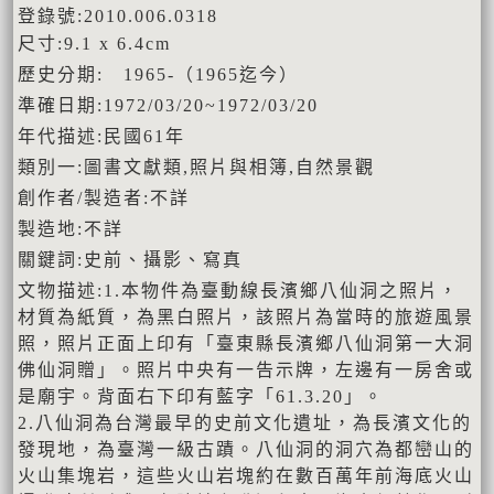
登錄號:2010.006.0318
尺寸:9.1 x 6.4cm
歷史分期: 1965-（1965迄今）
準確日期:1972/03/20~1972/03/20
年代描述:民國61年
類別一:圖書文獻類,照片與相簿,自然景觀
創作者/製造者:不詳
製造地:不詳
關鍵詞:史前、攝影、寫真
文物描述:1.本物件為臺動線長濱鄉八仙洞之照片，
材質為紙質，為黑白照片，該照片為當時的旅遊風景
照，照片正面上印有「臺東縣長濱鄉八仙洞第一大洞
佛仙洞贈」。照片中央有一告示牌，左邊有一房舍或
是廟宇。背面右下印有藍字「61.3.20」。
2.八仙洞為台灣最早的史前文化遺址，為長濱文化的
發現地，為臺灣一級古蹟。八仙洞的洞穴為都巒山的
火山集塊岩，這些火山岩塊約在數百萬年前海底火山