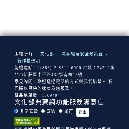
:::
版權所有
文化部
隱私權及安全政策宣示
著作權聲明
總機電話：(+886)-2-8512-6000 地址：24219新
北市新莊區中平路439號南棟13樓
意見詢問：歡迎透過電話的方式與我們聯繫。 我
們將以最快的速度為您服務。
藏品總筆數
1509494
文化部典藏網功能服務滿意度:
非常喜歡
喜歡
尚可
網站資料內容為典藏機關自行維運，藏品資料欄