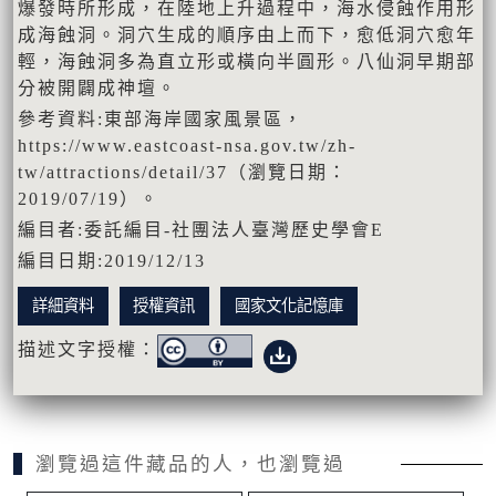
爆發時所形成，在陸地上升過程中，海水侵蝕作用形
成海蝕洞。洞穴生成的順序由上而下，愈低洞穴愈年
輕，海蝕洞多為直立形或橫向半圓形。八仙洞早期部
分被開闢成神壇。
參考資料:東部海岸國家風景區，
https://www.eastcoast-nsa.gov.tw/zh-
tw/attractions/detail/37（瀏覽日期：
2019/07/19）。
編目者:委託編目-社團法人臺灣歷史學會E
編目日期:2019/12/13
詳細資料
授權資訊
國家文化記憶庫
描述文字授權：
瀏覽過這件藏品的人，也瀏覽過