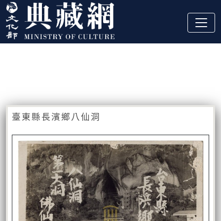
跳到主要內容
:::
藏品資訊
:::
臺東縣長濱鄉八仙洞