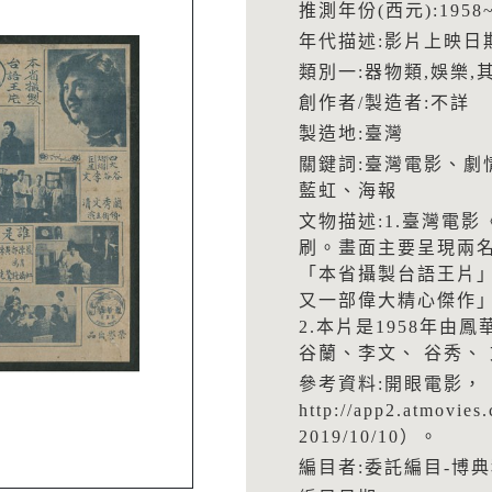
推測年份(西元):1958~
年代描述:影片上映日
類別一:器物類,娛樂,
創作者/製造者:不詳
製造地:臺灣
關鍵詞:臺灣電影、劇
藍虹、海報
文物描述:1.臺灣電
刷。畫面主要呈現兩
「本省攝製台語王片」
又一部偉大精心傑作
2.本片是1958年
谷蘭、李文、 谷秀、
參考資料:開眼電影，
http://app2.atmov
2019/10/10）。
編目者:委託編目-博