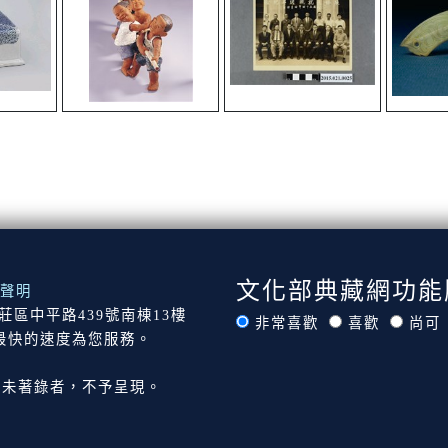
文化部典藏網功能
聲明
市新莊區中平路439號南棟13樓
非常喜歡
喜歡
尚可
最快的速度為您服務。
尚未著錄者，不予呈現。