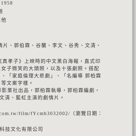
1958
期
其他
情片、郭伯霖、谷蘭、李文、谷秀、文清、
影《真孝子》上映時的中文黑白海報，直式印
名女子微笑的大頭照，以及十張劇照。搭配
、「家庭倫理大悲劇」、「名編導 郭柏霖
」等文案字樣。
由鳳華影業社出品，郭柏霖執導，郭柏霖編劇，
 文清、藍虹主演的劇情片。
ies.com.tw/film/fYcmb3032002/（瀏覽日期：
典科技文化有限公司