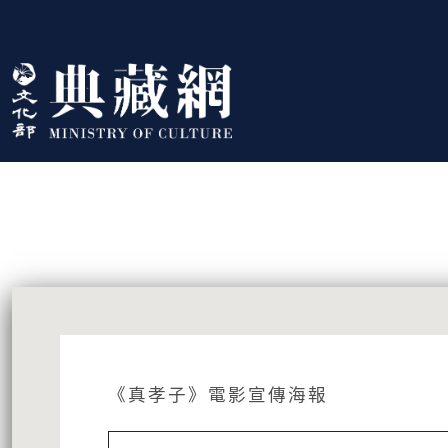
跳到主要內容
:::
藏品資訊
:::
《真孝子》電影宣傳海報