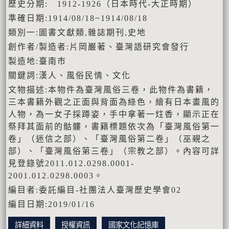
歷史分期: 1912-1926（日本時代-大正時期）
準確日期:1914/08/18~1914/08/18
類別一:圖書文獻類,雜誌期刊,史地
創作者/製造者:片岡巌著、臺灣語研究會發行
製造地:臺南市
關鍵詞:漢人、風俗民情、文化
文物描述:本物件為臺灣風俗三卷，此物件為書籍，
三本書籍外觀之正面與背面為綠色，繪有日本畫風的
人物，為一女子採蹲姿，手中拿著一炷香，顯示正在
祭拜其面前的骷髏，書籍標題依次為「臺灣風俗第一
卷」（迷信之部）、「臺灣風俗第二卷」（巫覡之
部）、「臺灣風俗第三卷」（宗教之部）。內容可詳
見登錄號2011.012.0298.0001-
2001.012.0298.0003。
編目者:委託編目-社團法人臺灣歷史學會02
編目日期:2019/01/16
詳細資料
授權資訊
國家文化記憶庫