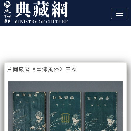
跳到主要內容
:::
藏品資訊
:::
片岡巌著《臺灣風俗》三卷