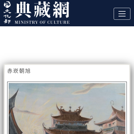
跳到主要內容
:::
藏品資訊
:::
赤崁朝旭