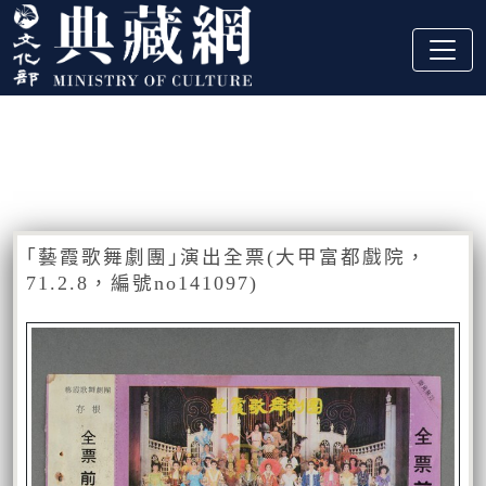
跳到主要內容
:::
藏品資訊
:::
｢藝霞歌舞劇團｣演出全票(大甲富都戲院，
71.2.8，編號no141097)