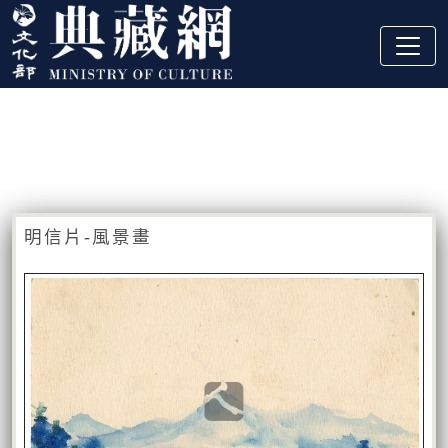
跳到主要內容
:::
藏品資訊
:::
明信片-風景畫