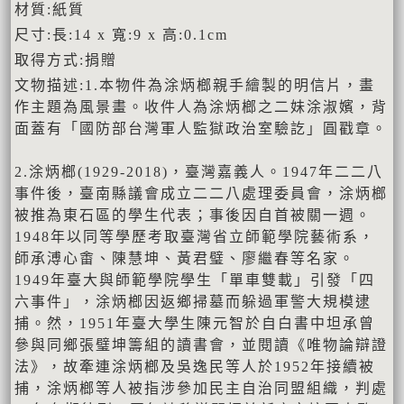
材質:紙質
尺寸:長:14 x 寬:9 x 高:0.1cm
取得方式:捐贈
文物描述:1.本物件為涂炳榔親手繪製的明信片，畫
作主題為風景畫。收件人為涂炳榔之二妹涂淑嬪，背
面蓋有「國防部台灣軍人監獄政治室驗訖」圓戳章。
2.涂炳榔(1929-2018)，臺灣嘉義人。1947年二二八
事件後，臺南縣議會成立二二八處理委員會，涂炳榔
被推為東石區的學生代表；事後因自首被關一週。
1948年以同等學歷考取臺灣省立師範學院藝術系，
師承溥心畬、陳慧坤、黃君璧、廖繼春等名家。
1949年臺大與師範學院學生「單車雙載」引發「四
六事件」，涂炳榔因返鄉掃墓而躲過軍警大規模逮
捕。然，1951年臺大學生陳元智於自白書中坦承曾
參與同鄉張璧坤籌組的讀書會，並閱讀《唯物論辯證
法》，故牽連涂炳榔及吳逸民等人於1952年接續被
捕，涂炳榔等人被指涉參加民主自治同盟組織，判處