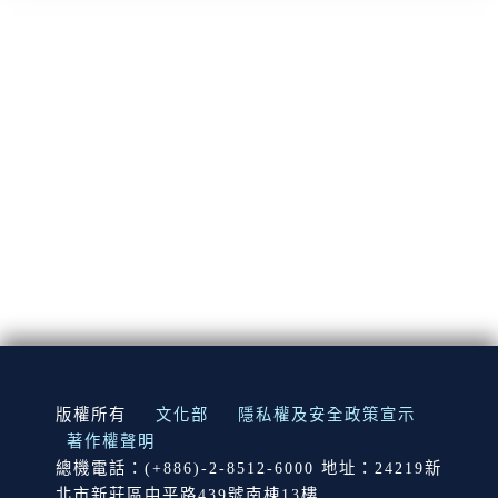
:::
版權所有
文化部
隱私權及安全政策宣示
著作權聲明
總機電話：(+886)-2-8512-6000 地址：24219新
北市新莊區中平路439號南棟13樓