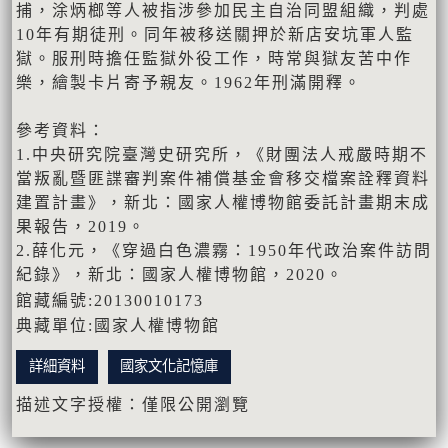
捕，涂炳榔等人被指涉參加民主自治同盟組織，判處
10年有期徒刑。同年被移送關押於新店安坑軍人監
獄。服刑時擔任監獄外役工作，時常與獄友苦中作
樂，繪製卡片寄予親友。1962年刑滿開釋。
參考資料：
1.中央研究院臺灣史研究所，《財團法人戒嚴時期不
當叛亂暨匪諜審判案件補償基金會移交檔案詮釋資料
建置計畫》，新北：國家人權博物館委託計畫期末成
果報告，2019。
2.薛化元，《穿過白色濃霧：1950年代政治案件訪問
紀錄》，新北：國家人權博物館，2020。
館藏編號:20130010173
典藏單位:國家人權博物館
詳細資料
國家文化記憶庫
描述文字授權：僅限公開瀏覽