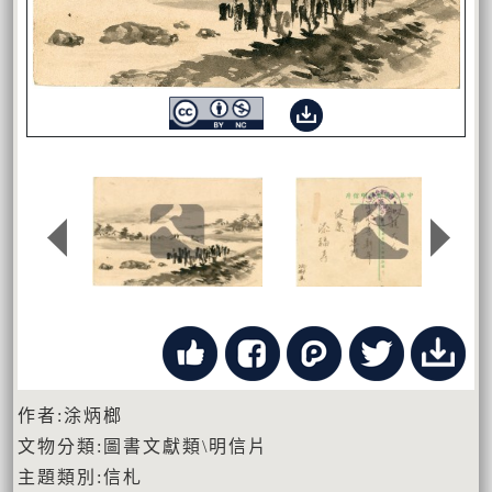
作者:涂炳榔
文物分類:圖書文獻類\明信片
主題類別:信札