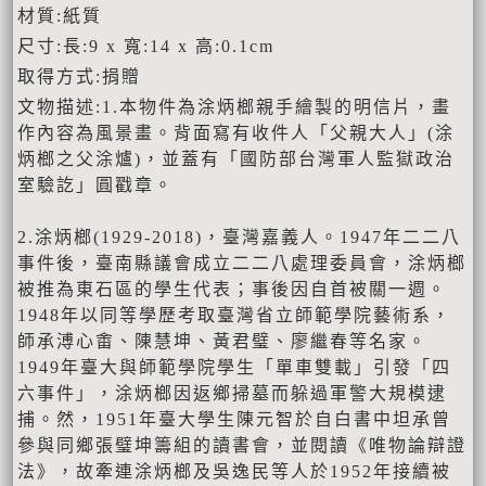
材質:紙質
尺寸:長:9 x 寬:14 x 高:0.1cm
取得方式:捐贈
文物描述:1.本物件為涂炳榔親手繪製的明信片，畫
作內容為風景畫。背面寫有收件人「父親大人」(涂
炳榔之父涂爐)，並蓋有「國防部台灣軍人監獄政治
室驗訖」圓戳章。
2.涂炳榔(1929-2018)，臺灣嘉義人。1947年二二八
事件後，臺南縣議會成立二二八處理委員會，涂炳榔
被推為東石區的學生代表；事後因自首被關一週。
1948年以同等學歷考取臺灣省立師範學院藝術系，
師承溥心畬、陳慧坤、黃君璧、廖繼春等名家。
1949年臺大與師範學院學生「單車雙載」引發「四
六事件」，涂炳榔因返鄉掃墓而躲過軍警大規模逮
捕。然，1951年臺大學生陳元智於自白書中坦承曾
參與同鄉張璧坤籌組的讀書會，並閱讀《唯物論辯證
法》，故牽連涂炳榔及吳逸民等人於1952年接續被