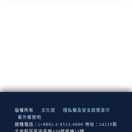
:::
版權所有
文化部
隱私權及安全政策宣示
著作權聲明
總機電話：(+886)-2-8512-6000 地址：24219新
北市新莊區中平路439號南棟13樓