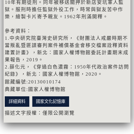
10年有期徒刑。同年被移送關押於新店安坑軍人監
獄。服刑時擔任監獄外役工作，時常與獄友苦中作
樂，繪製卡片寄予親友。1962年刑滿開釋。
參考資料：
1.中央研究院臺灣史研究所，《財團法人戒嚴時期不
當叛亂暨匪諜審判案件補償基金會移交檔案詮釋資料
建置計畫》，新北：國家人權博物館委託計畫期末成
果報告，2019。
2.薛化元，《穿過白色濃霧：1950年代政治案件訪問
紀錄》，新北：國家人權博物館，2020。
館藏編號:20130010174
典藏單位:國家人權博物館
詳細資料
國家文化記憶庫
描述文字授權：僅限公開瀏覽