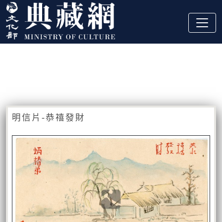
跳到主要內容
:::
藏品資訊
:::
明信片-恭禧發財