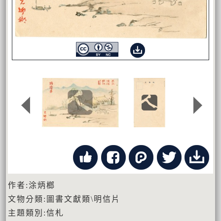
作者:涂炳榔
文物分類:圖書文獻類\明信片
主題類別:信札