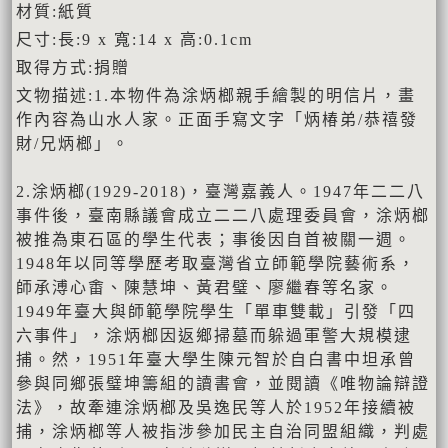
材質:紙質
尺寸:長:9 x 寬:14 x 高:0.1cm
取得方式:捐贈
文物描述:1.本物件為涂炳榔親手繪製的明信片，畫
作內容為山水人家。正面手寫文字「炳椿弟/恭禧發
財/兄炳榔」。
2.涂炳榔(1929-2018)，臺灣嘉義人。1947年二二八
事件後，臺南縣議會成立二二八處理委員會，涂炳榔
被推為東石區的學生代表；事後因自首被關一週。
1948年以同等學歷考取臺灣省立師範學院藝術系，
師承溥心畬、陳慧坤、黃君璧、廖繼春等名家。
1949年臺大與師範學院學生「單車雙載」引發「四
六事件」，涂炳榔因返鄉掃墓而躲過軍警大規模逮
捕。然，1951年臺大學生陳元智於自白書中坦承曾
參與同鄉張璧坤籌組的讀書會，並閱讀《唯物論辯證
法》，故牽連涂炳榔及吳逸民等人於1952年接續被
捕，涂炳榔等人被指涉參加民主自治同盟組織，判處