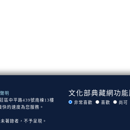
文化部典藏網功能
聲明
市新莊區中平路439號南棟13樓
非常喜歡
喜歡
尚可
最快的速度為您服務。
尚未著錄者，不予呈現。