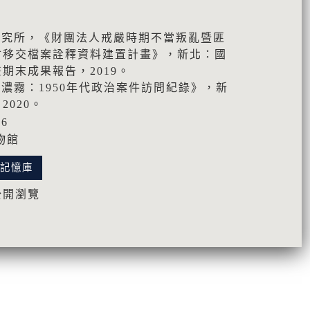
研究所，《財團法人戒嚴時期不當叛亂暨匪
會移交檔案詮釋資料建置計畫》，新北：國
期末成果報告，2019。
色濃霧：1950年代政治案件訪問紀錄》，新
020。
76
物館
化記憶庫
公開瀏覽