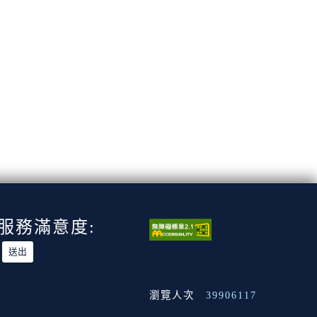
服務滿意度:
瀏覽人次
39906117