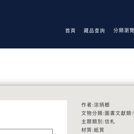
分類瀏
首頁
藏品查詢
作者:涂炳榔
文物分類:圖書文獻類
主題類別:信札
材質:紙質