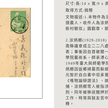
尺寸:長:14 x 寬:9 x 高
取得方式:捐贈
文物描述:1.本物件
頭農人。收件人為涂
新村驗信」圓戳章，郵
2.涂炳榔(1929-2
南縣議會成立二二八
表；事後因自首被關一
學院藝術系，師承溥
1949年臺大與師範
炳榔因返鄉掃墓而躲過
元智於自白書中坦承
《唯物論辯證法》，故
捕，涂炳榔等人被指涉
刑。同年被移送關押
工作，時常與獄友苦中
釋。