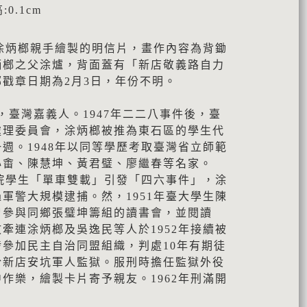
:0.1cm
為涂炳榔親手繪製的明信片，畫作內容為背鋤
炳榔之父涂爐，背面蓋有「新店敬義路自力
戳章日期為2月3日，年份不明。
018)，臺灣嘉義人。1947年二二八事件後，臺
處理委員會，涂炳榔被推為東石區的學生代
週。1948年以同等學歷考取臺灣省立師範
心畬、陳慧坤、黃君璧、廖繼春等名家。
學院學生「單車雙載」引發「四六事件」，涂
軍警大規模逮捕。然，1951年臺大學生陳
曾參與同鄉張璧坤籌組的讀書會，並閱讀
牽連涂炳榔及吳逸民等人於1952年接續被
參加民主自治同盟組織，判處10年有期徒
於新店安坑軍人監獄。服刑時擔任監獄外役
作樂，繪製卡片寄予親友。1962年刑滿開