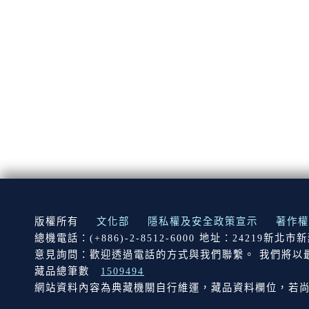
:::
版權所有
文化部
隱私權及安全政策宣示
著作權
總機電話：(+886)-2-8512-6000 地址：24219新北
意見詢問：歡迎透過電話的方式與我們聯繫。 我們將以
藏品總筆數
1509494
網站資料內容為典藏機關自行維運，藏品資料欄位，若