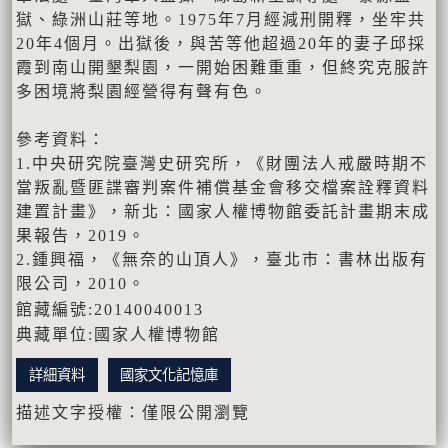
獄、綠洲山莊等地。1975年7月經減刑開釋，坐牢共
20年4個月。出獄後，與苦等他超過20年的妻子邱採
霞到南山開墾梨園，一開始困難重重，但終究克服許
多困境將梨園經營得有聲有色。
參考資料：
1.中央研究院臺灣史研究所，《財團法人戒嚴時期不
當叛亂暨匪諜審判案件補償基金會移交檔案詮釋資料
建置計畫》，新北：國家人權博物館委託計畫期末成
果報告，2019。
2.鍾興福，《無奈的山頂人》，臺北市：書林出版有
限公司，2010。
館藏編號:20140040013
典藏單位:國家人權博物館
詳細資料
國家文化記憶庫
描述文字授權：僅限公開瀏覽