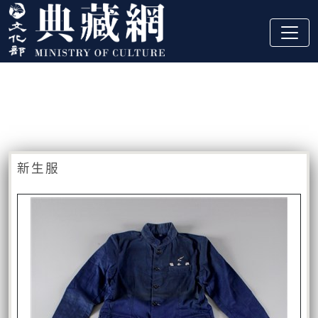
跳到主要內容
:::
藏品資訊
:::
新生服