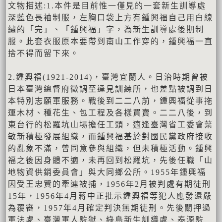
文物描述:1.本件是目前惟一僅見的一套新生訓導處
深藍色長袖制服，左胸口袋上方有鍾興福自己用白線
繡的「完」、「鍾興福」字，為新生訓導處後期制
服。此套衣服原本要帶到南山工作穿的，鍾興福一直
捨不得而留下來。
2.鍾興福(1921-2014)，臺灣宜蘭人。日治時期曾被
日本臺灣總督府徵調至達見訓練所，也差點被調到日
本特別志願軍服務。戰後到二二八前，鍾興福從事拖
運木材、種花生、包工程及各樣買賣。二二八後，到
東台行的松羅坑山場擔任工頭，適逢臺灣省工委會葉
敏新積極發展組織，而鍾興福基於對國民黨政府接收
的亂象不滿，曾同意參與組織，但未積極活動。鍾興
福之後因身體不適，未再回到松羅坑，先後任職「山
地物資供銷委員會」與大同鄉公所。1955年鍾興福
因受王忠賢的牽連被捕，1956年2月被判處有期徒刑
15年，1956年4月蔣中正批示鍾興福等犯人應發還嚴
為覆審，1957年4月確定判決無期徒刑。先後關押過
軍法處、臺灣軍人監獄、綠島新生訓導處、泰源監