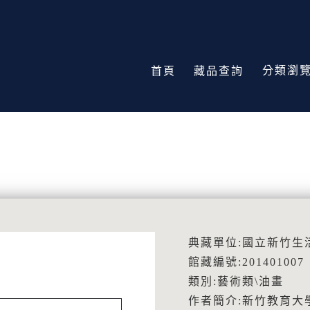
分類瀏
首頁
藏品查詢
典藏單位:國立新竹生
館藏編號:201401007
類別:藝術類\油畫
作者簡介:新竹教育大