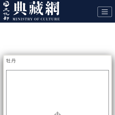
跳到主要內容
:::
藏品資訊
:::
牡丹