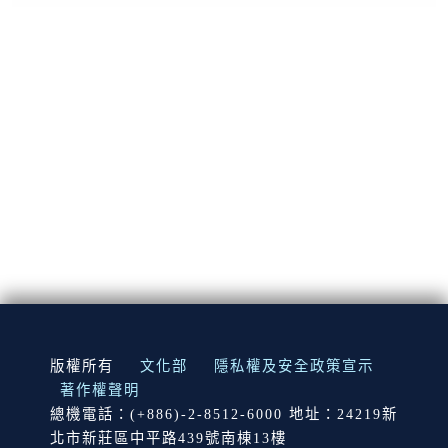
:::
版權所有
文化部
隱私權及安全政策宣示
著作權聲明
總機電話：(+886)-2-8512-6000 地址：24219新
北市新莊區中平路439號南棟13樓