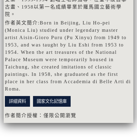
古畫、1958以第一名成績畢業於羅馬國立藝術學
院。
作者英文簡介:Born in Beijing, Liu Ho-pei
(Monica Liu) studied under legendary master
artist Aisin-Gioro Puru (Pu Xinyu) from 1949 to
1953, and was taught by Liu Eshi from 1953 to
1954. When the art treasures of the National
Palace Museum were temporarily housed in
Taichung, she created imitations of classic
paintings. In 1958, she graduated as rhe first
place in her class from Accademia di Belle Arti di
Roma.
詳細資料
國家文化記憶庫
作者簡介授權：僅限公開瀏覽