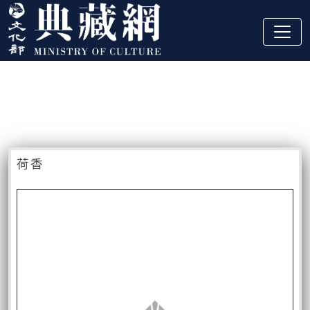
跳到主要內容
:::
藏品資訊
:::
荷香