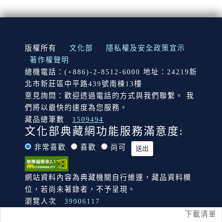
:::
版權所有
文化部
隱私權及安全政策宣示
著作權聲明
總機電話：(+886)-2-8512-6000 地址：24219新
北市新莊區中平路439號南棟13樓
意見詢問：歡迎透過電話的方式與我們聯繫。 我
們將以最快的速度為您服務。
藏品總筆數
1509494
文化部典藏網功能服務滿意度:
非常喜歡
喜歡
尚可
網站資料內容為典藏機關自行維運，藏品資料欄
位，若尚未著錄者，不予呈現。
瀏覽人次
39906117
下載清單