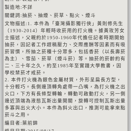
製造地:不詳
關鍵詞:抽菸、抽煙、菸草、點火、煙斗
文物描述:1. 本件為「臺灣攝影獨行俠」黃則修先生
（1930-2014）年輕時收菸用的打火機。據黃玫芳女
士描述，父親約於1950-1960年代擔任記者時期開始
抽菸，因記者工作趕稿壓力、交際應酬等因素而有吸
菸習慣，所抽之菸種十分眾多，包括香菸（以長壽菸
為主）、雪茄、菸草（煙斗菸）等。抽菸的菸齡約有
二、三十年之久，約至1985年至實踐大學教書，因
學校禁菸才戒菸。
2. 本件打火機為銀色金屬材質，外形呈扁長方型，
十分輕巧。長側邊頂轉角處帶一凸嘴，為打火機之出
火口，下方有長條型轉輪，轉動可啟動打火，另一側
邊近頂端為液態瓦斯出量開關，旋轉可控制瓦斯出量
多寡與出火大小。本件為斜火出口，推測可能拿來點
菸斗之用。
編目者:葉前錦