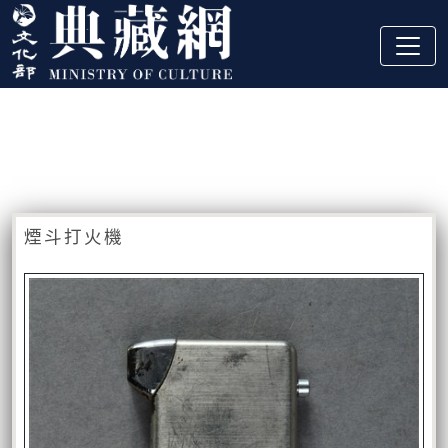
跳到主要內容
:::
藏品資訊
:::
煙斗打火機