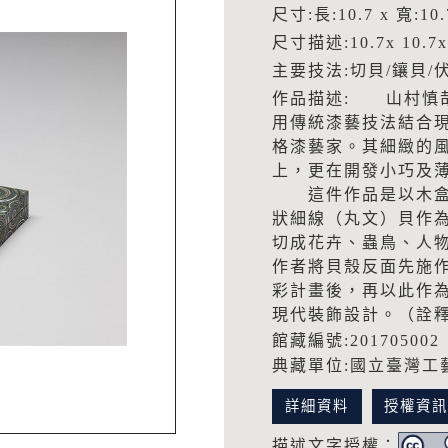
尺寸:長:10.7 x 寬:10.
尺寸描述:10.7x 10.7x
主要技法:切貝/鑲貝/
作品描述: 山村慎
用傳統漆藝技法結合
格漆藝家。其細緻的
上，更在開發小巧及
這件作品是以木盒成
狀細線（丸文）貝作
切成花卉、蟲鳥、人
作者將貝殼反面先施
彩計畫後，再以此作
現代裝飾設計。（詮
館藏編號:201705002
典藏單位:國立臺灣工
詳細資料
授權資
描述文字授權：