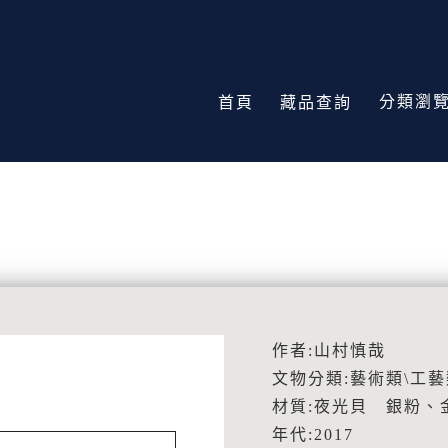
分類瀏
首頁
藏品查詢
作者:山村慎哉
文物分類:藝術類\工藝
材質:夜光貝 銀粉、
年代:2017