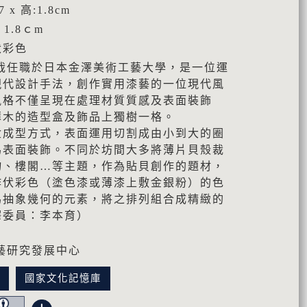
7 x 高:1.8cm
 1.8ｃm
伏彩色
哉任職於日本金澤美術工藝大學，是一位運
現代設計手法，創作實用漆藝的一位現代風
風格不僅呈現在處理材質質感及表面裝飾
薄木的造型盒及飾品上獨樹一格。
型方式，表面運用切割成由小到大的圈
為表面裝飾。不同於坊間大多將薄片貝殼裁
物、樓閣…等主題，作為貼貝創作的題材，
作伏彩色（塗色漆或薄漆上敷金銀粉）的色
為抽象幾何的元素，將之排列組合成精緻的
釋委員：李本育）
藝研究發展中心
訊
國家文化記憶庫