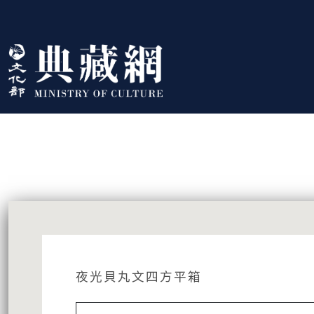
跳到主要內容
:::
藏品資訊
:::
夜光貝丸文四方平箱