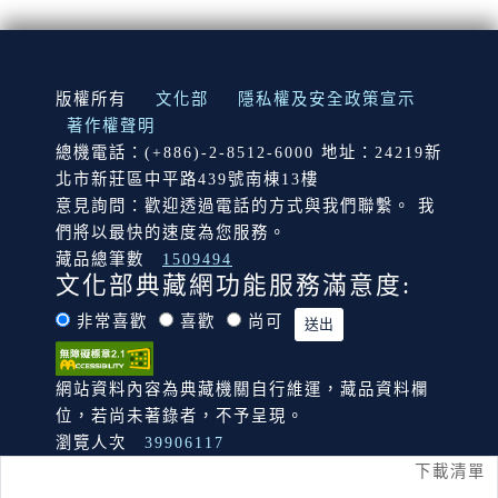
:::
版權所有
文化部
隱私權及安全政策宣示
著作權聲明
總機電話：(+886)-2-8512-6000 地址：24219新
北市新莊區中平路439號南棟13樓
意見詢問：歡迎透過電話的方式與我們聯繫。 我
們將以最快的速度為您服務。
藏品總筆數
1509494
文化部典藏網功能服務滿意度:
非常喜歡
喜歡
尚可
網站資料內容為典藏機關自行維運，藏品資料欄
位，若尚未著錄者，不予呈現。
瀏覽人次
39906117
下載清單