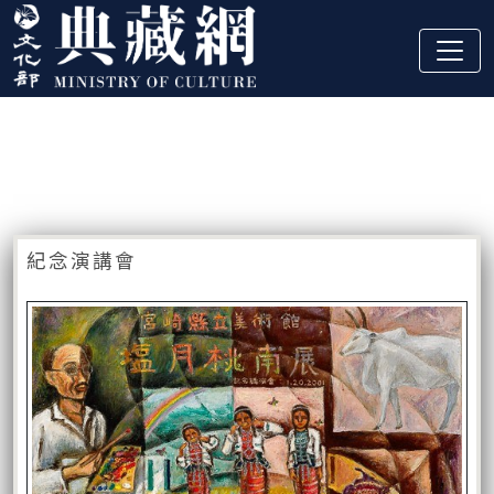
跳到主要內容
:::
藏品資訊
:::
紀念演講會