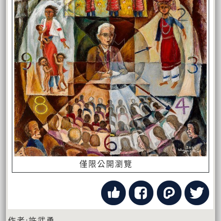
僅限公開瀏覽
作者:許武勇