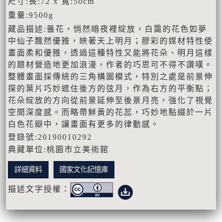
尺寸:長:72 x 寬:50cm
重量:9500g
藏品描述:曇花，悄然暗夜裡綻放，白靄的花色如夢
中仙子飄然優雅，映著天上明月；膠彩的媒材特性使
畫面柔和優雅，透過這種特性又能將花朵、明月這樣
的題材營造地更加浪漫，作者的巧思可不得不讚嘆。
整體畫面採傳統的三角構圖模式，特別之處是前景伸
探的葉片巧妙遮住後方的弦月，作為右方的平衡點；
花朵綻放的方向從前景延伸至後景月亮，強化了視覺
空間深度感。而略帶鮮黃的花蕊，巧妙地點綴於一片
白色花瓣中，讓畫面有更多的律動感。
登錄號:20190010292
典藏單位:桃園市立美術館
詳細資料
國家文化記憶庫
描述文字授權：