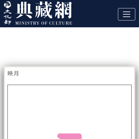
跳到主要內容
:::
藏品資訊
:::
映月