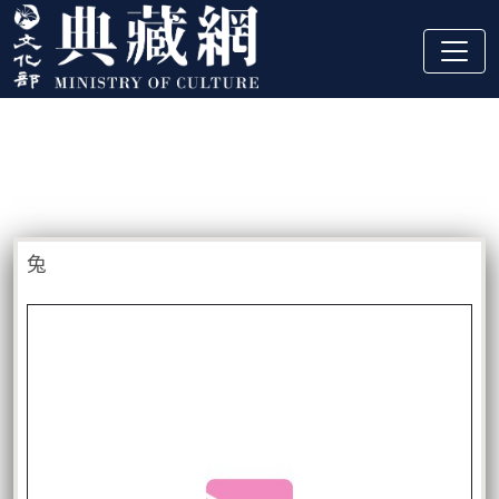
跳到主要內容
:::
藏品資訊
:::
兔