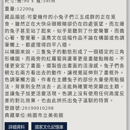
尺寸:長:90 x 寬:59cm
重量:12200g
藏品描述:可愛機伶的小兔子們三五成群的正在覓
食，雖然正在大快朵頤眼睛卻仍在四處張望，而左邊
的兔子甚至站了起來，似乎是聽到了什麼聲響，而擔
心著、警覺著。溫喬文在這幅作品不論在構圖或色調
筆觸上，都處理得四平八穩。
以構圖來說，三隻兔子的動態形成了一個穩定的三角
形構圖，而兩旁的紅蘿蔔與蘆葦更是畫龍點睛般，不
僅更安定了畫面，還製造出畫面的活潑感。兔子們各
朝左右兩方看出去的動作，讓視覺延伸到了畫框外。
色調筆觸方面，作者在主體兔子的部份大量使用點描
法，背景則全然淡去，此法能夠確實地突顯出主題，
並讓兔子加更活靈活現。色調上沒有使用任何高度反
差的對比效果，也由此烘托出兔子溫馴的特質。
登錄號:20190010298
典藏單位:桃園市立美術館
詳細資料
國家文化記憶庫