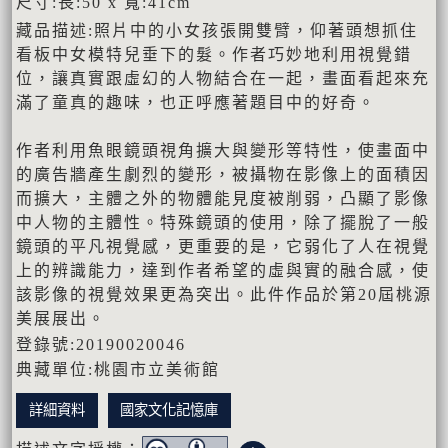
尺寸:長:50 x 寬:41cm
藏品描述:照片中的小女孩張開雙臂，仰著頭想抓住
看板中女模特兒垂下的髮。作者巧妙地利用視覺錯
位，讓真實跟虛幻的人物結合在一起，畫面看起來充
滿了童真的趣味，也正呼應著題目中的好奇。
作者利用魚眼鏡頭視角擴大與變形等特性，使畫面中
的廣告牆產生劇烈的變形，被攝物在影像上的面積因
而擴大，主體之外的物體能見度被削弱，凸顯了影像
中人物的主體性。特殊鏡頭的使用，除了擺脫了一般
鏡頭的平凡視覺感，更重要的是，它弱化了人在視覺
上的辨識能力，達到作者希望的虛與實的融合感，使
該影像的視覺效果更為突出。此件作品於第20屆桃源
美展展出。
登錄號:20190020046
典藏單位:桃園市立美術館
詳細資料
國家文化記憶庫