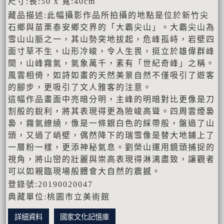
尺寸:長:50 x 寬:40cm
藏品描述:此幅攝影作品所拍攝的地點是位於新竹尖
石鄉與苗栗泰安鄉交界的「大霸尖山」。大霸尖山為
雪山山脈之一，其山勢突地拔起，危峰孤峙，岩壁四
面寸草不生，山形冷峻，令人生畏，挺立於雄偉群峰
間，山峰霧氣，氣象萬千，素有「世紀奇峰」之稱。
風雲相倚，如詩如畫的天然美景自然不僅吸引了遊客
的腳步，更吸引了文人雅客的注意。
這幅作品畫面中亮暗分明，主峰的明暗對比更像是刀
割般的銳利，將其表現得更為險峻高聳。四周雲煙裊
裊，霧氣繚繞，像是一條銀白色的綵帶般，盤過了山
頭，又過了峭壁，偶然降下的瑞雪像是替大地鋪上了
一層粉一樣，更添神秘氣息。劉榮山運用鏡頭捕捉的
視角，將山巒的壯麗與崇高表現得淋漓盡致，讓觀者
可以如親臨現場般體會大自然的震撼。
登錄號:20190020047
典藏單位:桃園市立美術館
詳細資料
國家文化記憶庫