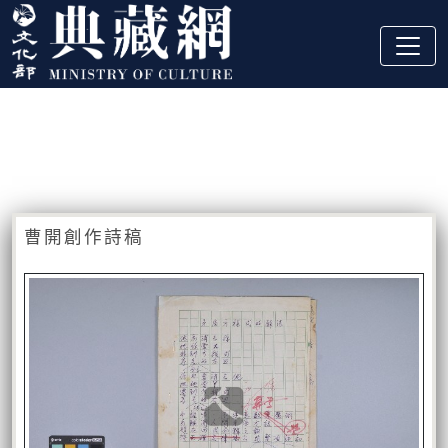
跳到主要內容
:::
藏品資訊
:::
曹開創作詩稿