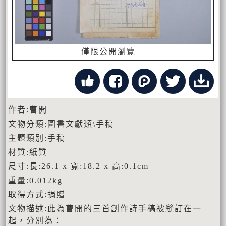
僅限公開瀏覽
作者:曹開
文物分類:圖書文獻類\手稿
主題類別:手稿
材質:紙質
尺寸:長:26.1 x 寬:18.2 x 高:0.1cm
重量:0.012kg
取得方式:捐贈
文物描述:此為曹開的三首創作詩手稿被縫訂在一
起，分別為：