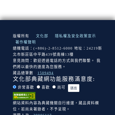
:::
版權所有
文化部
隱私權及安全政策宣示
著作權聲明
總機電話：(+886)-2-8512-6000 地址：24219新
北市新莊區中平路439號南棟13樓
意見詢問：歡迎透過電話的方式與我們聯繫。 我
們將以最快的速度為您服務。
藏品總筆數
1509494
文化部典藏網功能服務滿意度:
非常喜歡
喜歡
尚可
網站資料內容為典藏機關自行維運，藏品資料欄
位，若尚未著錄者，不予呈現。